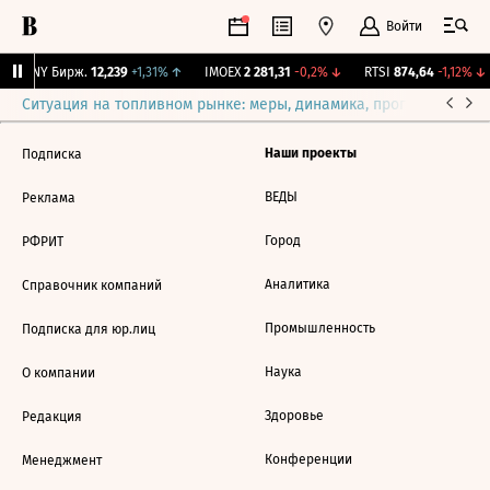
Войти
CNY Бирж.
12,239
+1,31%
↑
IMOEX
2 281,31
-0,2%
↓
RTSI
874,64
-1,12%
↓
Ситуация на топливном рынке: меры, динамика, прогнозы
Выб
Наши проекты
Подписка
ВЕДЫ
Реклама
Город
РФРИТ
Аналитика
Справочник компаний
Промышленность
Подписка для юр.лиц
Наука
О компании
Здоровье
Редакция
Конференции
Менеджмент