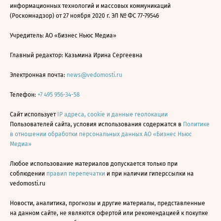
информационных технологий и массовых коммуникаций
(Роскомнадзор) от 27 ноября 2020 г. ЭЛ № ФС 77-79546
Учредитель: АО «Бизнес Ньюс Медиа»
Главный редактор: Казьмина Ирина Сергеевна
Электронная почта:
news@vedomosti.ru
Телефон:
+7 495 956-34-58
Сайт использует
IP адреса, cookie и данные геолокации
Пользователей сайта, условия использования содержатся в
Политике
в отношении обработки персональных данных АО «Бизнес Ньюс
Медиа»
Любое использование материалов допускается только при
соблюдении
правил перепечатки
и при наличии гиперссылки на
vedomosti.ru
Новости, аналитика, прогнозы и другие материалы, представленные
на данном сайте, не являются офертой или рекомендацией к покупке