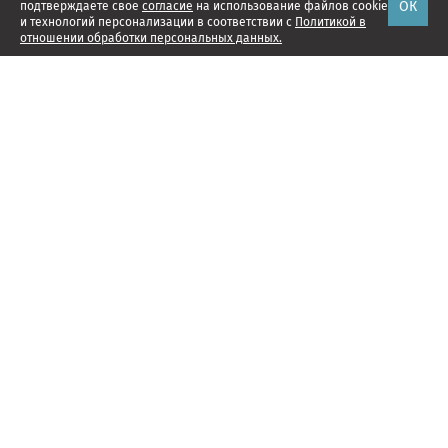
ОК
подтверждаете свое
согласие
на использование файлов cookie
и технологий персонализации в соответствии с
Политикой в
отношении обработки персональных данных.
Наши проекты
Подписка
Реклама
Справочник компаний
Об издании
Редакция