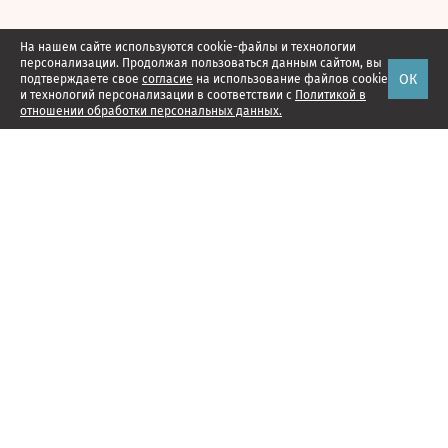
На нашем сайте используются cookie-файлы и технологии
персонализации. Продолжая пользоваться данным сайтом, вы
ОК
подтверждаете свое
согласие
на использование файлов cookie
и технологий персонализации в соответствии с
Политикой в
отношении обработки персональных данных.
Наши проекты
Подписка
Реклама
Справочник компаний
Об издании