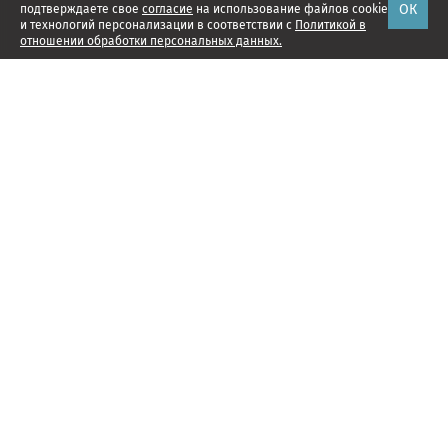
ОК
подтверждаете свое
согласие
на использование файлов cookie
и технологий персонализации в соответствии с
Политикой в
отношении обработки персональных данных.
Наши проекты
Подписка
Реклама
Справочник компаний
Об издании
Редакция