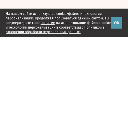
На нашем сайте используются cookie-файлы и технологии
персонализации. Продолжая пользоваться данным сайтом, вы
ОК
подтверждаете свое
согласие
на использование файлов cookie
и технологий персонализации в соответствии с
Политикой в
отношении обработки персональных данных.
Наши проекты
Подписка
Реклама
Справочник компаний
Об издании