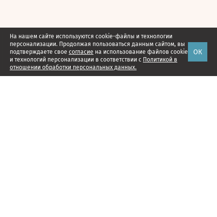
На нашем сайте используются cookie-файлы и технологии
персонализации. Продолжая пользоваться данным сайтом, вы
ОК
подтверждаете свое
согласие
на использование файлов cookie
и технологий персонализации в соответствии с
Политикой в
отношении обработки персональных данных.
Наши проекты
Подписка
Реклама
Справочник компаний