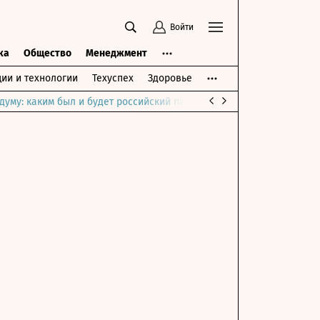
Войти
ка
Общество
Менеджмент
ии и технологии
Техуспех
Здоровье
думу: каким был и будет российский парламент
Война на Ближне