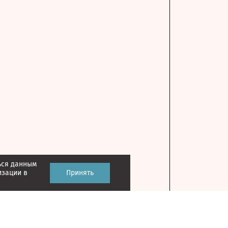
ься данным
изации в
Принять