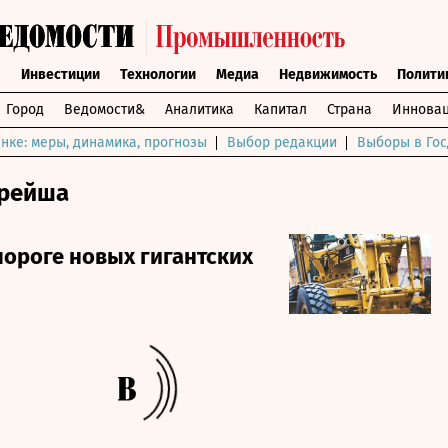
ы
Инвестиции
Технологии
Медиа
Недвижимость
Полити
Город
Ведомости&
Аналитика
Капитал
Страна
Инновац
нке: меры, динамика, прогнозы
Выбор редакции
Выборы в Гос
арейша
пороге новых гигантских