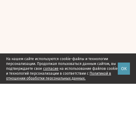
На нашем сайте используются cookie-файлы и технологии
персонализации. Продолжая пользоваться данным сайтом, вы
ОК
подтверждаете свое
согласие
на использование файлов cookie
и технологий персонализации в соответствии с
Политикой в
отношении обработки персональных данных.