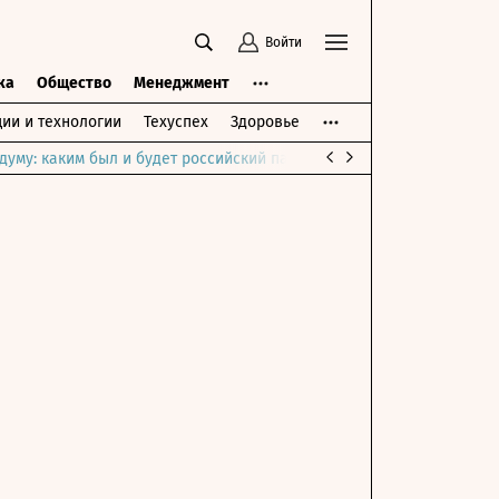
Войти
ка
Общество
Менеджмент
ии и технологии
Техуспех
Здоровье
думу: каким был и будет российский парламент
Война на Ближне