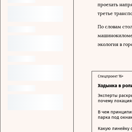
проехать напр
третье транспо
По словам сто
машинокиломет
экология в гор
Спецпроект 16+
Ходынка в рол
Эксперты раскр
почему локация
В чем принципи
парка под окна
Какую линейку 