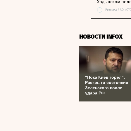
Ходынском пол
i
Реклама / АО «СТ
НОВОСТИ INFOX
"Пока Киев горел".
Раскрыто состояние
Зеленского после
удара РФ