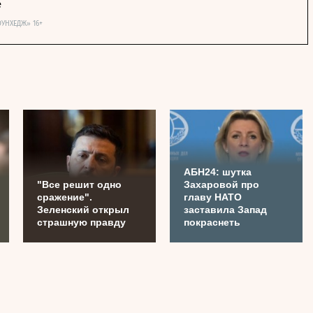
е
ОУНХЕДЖ» 16+
АБН24: шутка
"Все решит одно
Захаровой про
сражение".
главу НАТО
Зеленский открыл
заставила Запад
страшную правду
покраснеть