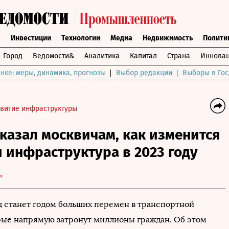
ы
Инвестиции
Технологии
Медиа
Недвижимость
Полити
Город
Ведомости&
Аналитика
Капитал
Страна
Инновац
нке: меры, динамика, прогнозы
Выбор редакции
Выборы в Гос
звитие инфраструктуры
казал москвичам, как изменится
 инфраструктура в 2023 году
ь
 станет годом больших перемен в транспортной
рые напрямую затронут миллионы граждан. Об этом