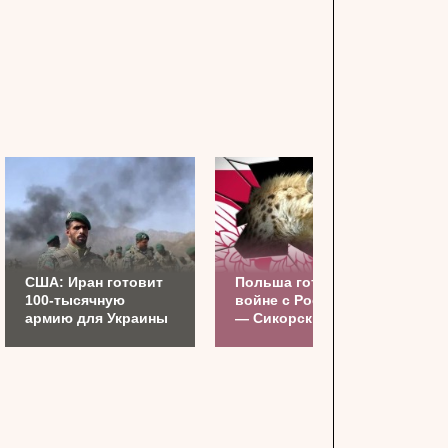
США: Иран готовит
Польша готовится к
100-тысячную
войне с Россией
армию для Украины
— Сикорский