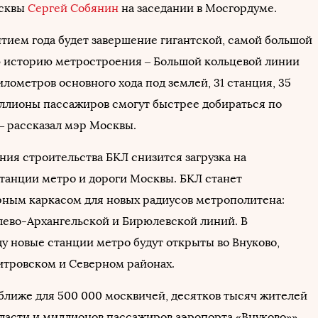
осквы
Сергей Собянин
на заседании в Мосгордуме.
тием года будет завершение гигантской, самой большой
ю историю метростроения – Большой кольцевой линии
километров основного хода под землей, 31 станция, 35
ллионы пассажиров смогут быстрее добираться по
– рассказал мэр Москвы.
ния строительства БКЛ снизится загрузка на
танции метро и дороги Москвы. БКЛ станет
ным каркасом для новых радиусов метрополитена:
лево-Архангельской и Бирюлевской линий. В
у новые станции метро будут открыты во Внуково,
итровском и Северном районах.
 ближе для 500 000 москвичей, десятков тысяч жителей
ласти и миллионов пассажиров аэропорта «Внуково»», –