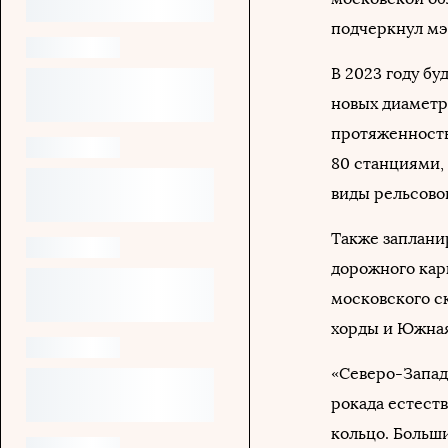
подчеркнул мэ
В 2023 году бу
новых диаметр
протяженность
80 станциями,
виды рельсово
Также заплани
дорожного кар
московского с
хорды и Южная
«Северо-Запад
рокада естест
кольцо. Больш