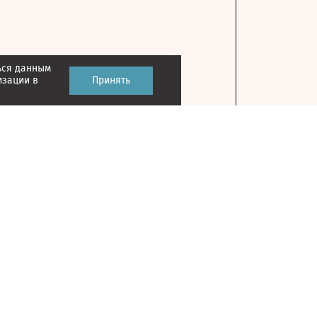
ься данным
изации в
Принять
Контакты