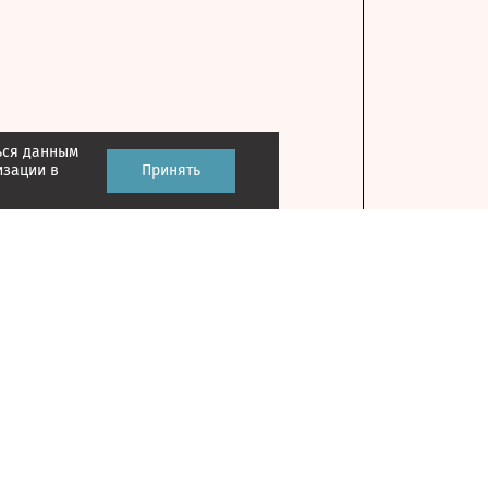
ься данным
изации в
Принять