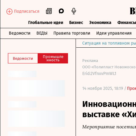
Подписаться
Глобальные идеи
Бизнес
Экономика
Финанс
Ведомости
ВЕДЫ
Правила торговли
Идеи управления
Ситуация на топливном ры
Промышле
Ведомости
нность
Реклама
ООО «Полипласт Новомосков
Erid:2VfnxvPmWL1
14 ноября 2025, 18:19 /
Про
Инновационн
выставке «Х
Мероприятие посетили