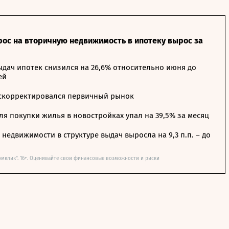
рос на вторичную недвижимость в ипотеку вырос за
дач ипотек снизился на 26,6% относительно июня до
ей
 скорректировался первичный рынок
я покупки жилья в новостройках упал на 39,5% за месяц
недвижимости в структуре выдач выросла на 9,3 п.п. – до
омклик". 16+. Оценивайте свои финансовые возможности и риски