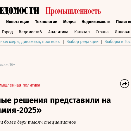
ы
Инвестиции
Технологии
Медиа
Недвижимость
Полити
Город
Ведомости&
Аналитика
Капитал
Страна
Инновац
нке: меры, динамика, прогнозы
Выбор редакции
Выборы в Гос
ск». 16+
мышленная политика
ые решения представили на
имия-2025»
 более двух тысяч специалистов