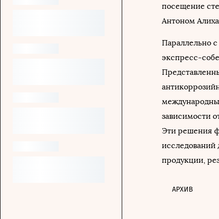
посещение ст
Антоном Алих
Параллельно с
экспресс-собе
Представленны
антикоррозийн
международные
зависимости о
Эти решения ф
исследований 
продукции, ре
АРХИВ