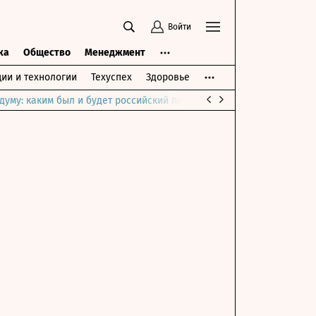
Войти
ка
Общество
Менеджмент
ии и технологии
Техуспех
Здоровье
думу: каким был и будет российский парламент
Война на Ближне