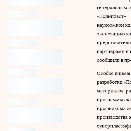
генеральным с
«Полипласт» –
наукоемкой хи
экспозицию хо
представители
партнерами и 
сообщили в пр
Особое вниман
разработки «П
материалов, р
программы экс
профильных се
производства 
суперпластифи