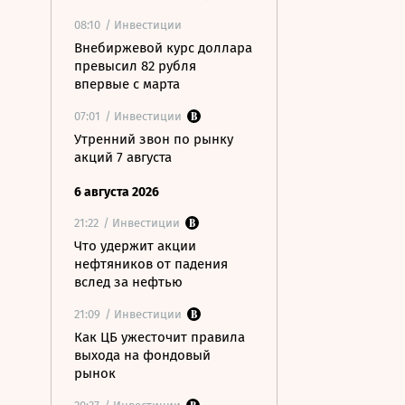
08:10
/ Инвестиции
Внебиржевой курс доллара
превысил 82 рубля
впервые с марта
07:01
/ Инвестиции
Утренний звон по рынку
акций 7 августа
6 августа 2026
21:22
/ Инвестиции
Что удержит акции
нефтяников от падения
вслед за нефтью
21:09
/ Инвестиции
Как ЦБ ужесточит правила
выхода на фондовый
рынок