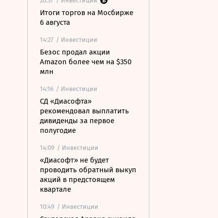
20:37
/ Инвестиции
Итоги торгов на Мосбирже
6 августа
14:27
/ Инвестиции
Безос продал акции
Amazon более чем на $350
млн
14:16
/ Инвестиции
СД «Диасофта»
рекомендовал выплатить
дивиденды за первое
полугодие
14:09
/ Инвестиции
«Диасофт» не будет
проводить обратный выкуп
акций в предстоящем
квартале
10:49
/ Инвестиции