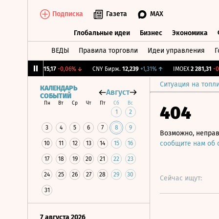
Подписка
Газета
MAX
Глобальные идеи
Бизнес
Экономика
ВЕДЫ
Правила торговли
Идеи управления
Г
Глобальные идеи
Бизнес
Экономик
%
↓
RGBI
115,17
-0,06%
↓
CNY Бирж.
12,239
+1,31%
↑
IMOEX
2 281,31
-0,2%
Ситуация на топл
КАЛЕНДАРЬ
Август
СОБЫТИЙ
Пн
Вт
Ср
Чт
Пт
Сб
Вс
404
1
2
3
4
5
6
7
8
9
Возможно, неправ
сообщите нам об
10
11
12
13
14
15
16
17
18
19
20
21
22
23
24
25
26
27
28
29
30
Сейчас ищут:
31
7 августа 2026