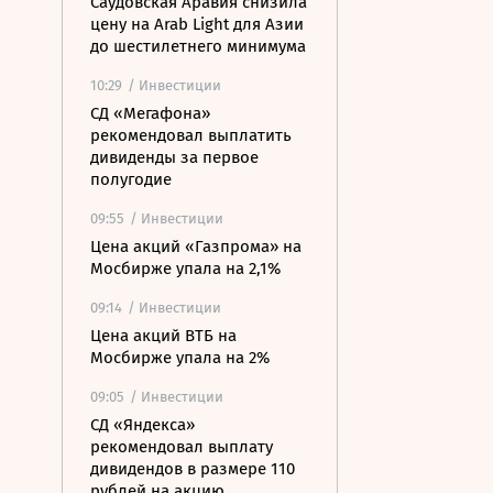
Саудовская Аравия снизила
цену на Arab Light для Азии
до шестилетнего минимума
10:29
/ Инвестиции
СД «Мегафона»
рекомендовал выплатить
дивиденды за первое
полугодие
09:55
/ Инвестиции
Цена акций «Газпрома» на
Мосбирже упала на 2,1%
09:14
/ Инвестиции
Цена акций ВТБ на
Мосбирже упала на 2%
09:05
/ Инвестиции
СД «Яндекса»
рекомендовал выплату
дивидендов в размере 110
рублей на акцию