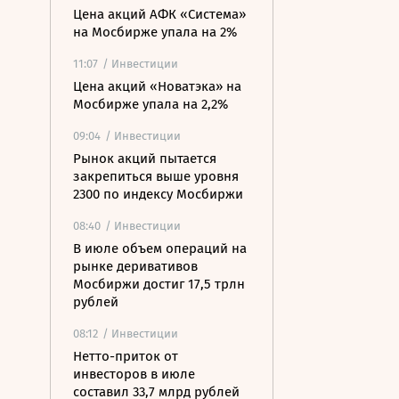
Цена акций АФК «Система»
на Мосбирже упала на 2%
11:07
/ Инвестиции
Цена акций «Новатэка» на
Мосбирже упала на 2,2%
09:04
/ Инвестиции
Рынок акций пытается
закрепиться выше уровня
2300 по индексу Мосбиржи
08:40
/ Инвестиции
В июле объем операций на
рынке деривативов
Мосбиржи достиг 17,5 трлн
рублей
08:12
/ Инвестиции
Нетто-приток от
инвесторов в июле
составил 33,7 млрд рублей