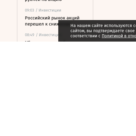
09:03
/ Инвестиции
Российский рынок акций
перешел к снижению
На нашем сайте используются c
сайтом, вы подтверждаете свое
08:49
/ Инвестиции
соответствии с
Политикой в отн
ЦБ ужесточил требования к
листингу ценных бумаг
08:07
/ Инвестиции
«Евротранс» подтвердил
дефолт по выпуску
облигаций
07:07
/ Инвестиции
МГКЛ нарастило выручку в
2,5 раза с начала года
07:01
/ Инвестиции
Утренний звон по рынку
акций 6 августа