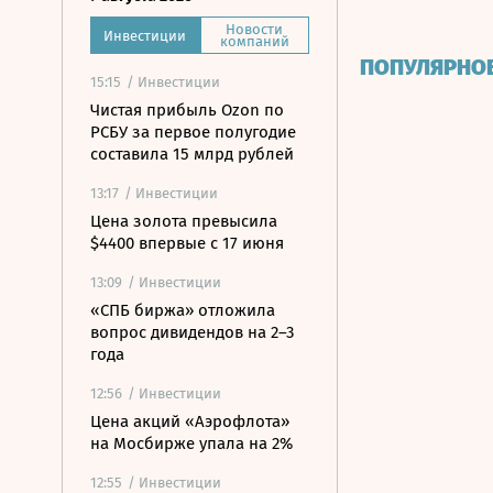
Новости
Инвестиции
компаний
ПОПУЛЯРНО
15:15
/ Инвестиции
Чистая прибыль Ozon по
РСБУ за первое полугодие
составила 15 млрд рублей
13:17
/ Инвестиции
Цена золота превысила
$4400 впервые с 17 июня
13:09
/ Инвестиции
«СПБ биржа» отложила
вопрос дивидендов на 2–3
года
12:56
/ Инвестиции
Цена акций «Аэрофлота»
на Мосбирже упала на 2%
12:55
/ Инвестиции