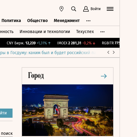
Войти
Политика
Общество
Менеджмент
нность
Инновации и технологии
Техуспех
ть
Политика
Общество
Менеджмент
CNY Бирж.
12,239
+1,31%
↑
IMOEX
2 281,31
-0,2%
↓
RGBITR
775,48
-0,03%
↓
ры в Госдуму: каким был и будет российский парламент
Война н
йти
 поиск