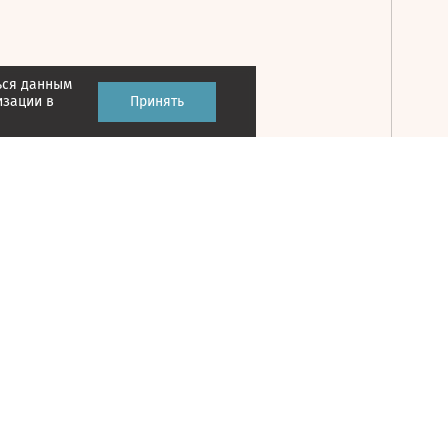
ься данным
Принять
изации в