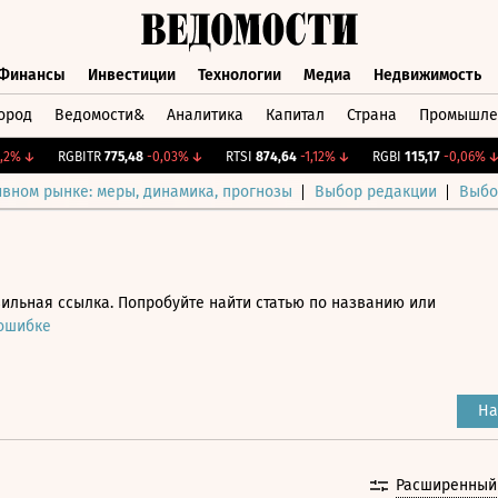
Финансы
Инвестиции
Технологии
Медиа
Недвижимость
ород
Ведомости&
Аналитика
Капитал
Страна
Промышле
а
Финансы
Инвестиции
Технологии
Медиа
Недвижимос
↓
RGBITR
775,48
-0,03%
↓
RTSI
874,64
-1,12%
↓
RGBI
115,17
-0,06%
↓
ивном рынке: меры, динамика, прогнозы
Выбор редакции
Выбо
ильная ссылка. Попробуйте найти статью по названию или
 ошибке
На
Расширенный