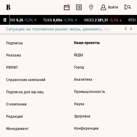
Войти
UTAR
9,26
+1,2%
↑
TGKN
0,004
+1,76%
↑
IMOEX
2 281,31
-0,2%
↓
RTSI
8
Ситуация на топливном рынке: меры, динамика, прогнозы
Выб
Наши проекты
Подписка
ВЕДЫ
Реклама
Город
РФРИТ
Аналитика
Справочник компаний
Промышленность
Подписка для юр.лиц
Наука
О компании
Здоровье
Редакция
Конференции
Менеджмент