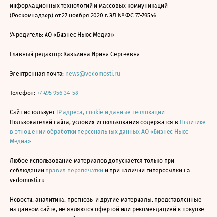
информационных технологий и массовых коммуникаций
(Роскомнадзор) от 27 ноября 2020 г. ЭЛ № ФС 77-79546
Учредитель: АО «Бизнес Ньюс Медиа»
Главный редактор: Казьмина Ирина Сергеевна
Электронная почта:
news@vedomosti.ru
Телефон:
+7 495 956-34-58
Сайт использует
IP адреса, cookie и данные геолокации
Пользователей сайта, условия использования содержатся в
Политике
в отношении обработки персональных данных АО «Бизнес Ньюс
Медиа»
Любое использование материалов допускается только при
соблюдении
правил перепечатки
и при наличии гиперссылки на
vedomosti.ru
Новости, аналитика, прогнозы и другие материалы, представленные
на данном сайте, не являются офертой или рекомендацией к покупке