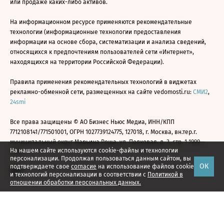
или продаже каких-либо активов.
На информационном ресурсе применяются рекомендательные
технологии (информационные технологии предоставления
информации на основе сбора, систематизации и анализа сведений,
относящихся к предпочтениям пользователей сети «Интернет»,
находящихся на территории Российской Федерации).
Правила применения рекомендательных технологий в виджетах
рекламно-обменной сети, размещенных на сайте vedomosti.ru:
СМИ2
,
24smi
Все права защищены © АО Бизнес Ньюс Медиа, ИНН/КПП
7712108141/771501001, ОГРН 1027739124775, 127018, г. Москва, вн.тер.г.
муниципальный округ Марьина Роща, ул. Полковая, д. 3, стр. 1 1999—
На нашем сайте используются cookie-файлы и технологии
2026
персонализации. Продолжая пользоваться данным сайтом, вы
ОК
подтверждаете свое
согласие
на использование файлов cookie
и технологий персонализации в соответствии с
Политикой в
отношении обработки персональных данных.