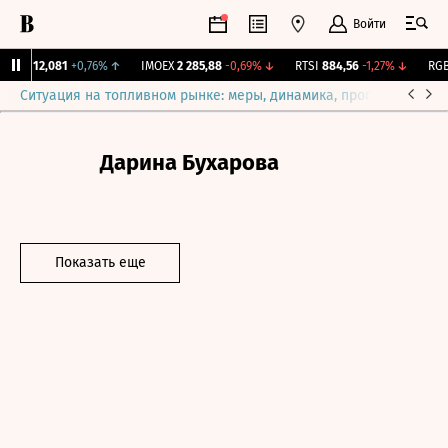
Войти
ирж.
12,081
+0,76%
↑
IMOEX
2 285,88
-0,69%
↓
RTSI
884,56
-1,27%
↓
RGBI
Ситуация на топливном рынке: меры, динамика, прогнозы
Выб
Дарина Бухарова
Показать еще