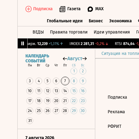
Подписка
Газета
MAX
Глобальные идеи
Бизнес
Экономика
ВЕДЫ
Правила торговли
Идеи управления
Г
Глобальные идеи
Бизнес
Экономик
62%
↓
CNY Бирж.
12,239
+1,31%
↑
IMOEX
2 281,31
-0,2%
↓
RTSI
874,64
-1,
Ситуация на топл
КАЛЕНДАРЬ
Август
СОБЫТИЙ
Пн
Вт
Ср
Чт
Пт
Сб
Вс
1
2
3
4
5
6
7
8
9
10
11
12
13
14
15
16
Подписка
17
18
19
20
21
22
23
24
25
26
27
28
29
30
Реклама
31
РФРИТ
7 августа 2026