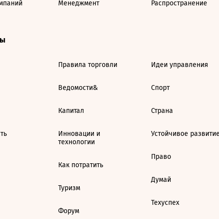
мпаний
Менеджмент
Распространение
ты
Правила торговли
Идеи управления
Ведомости&
Спорт
Капитал
Страна
ть
Инновации и
Устойчивое развити
технологии
Право
Как потратить
Думай
Туризм
Техуспех
Форум