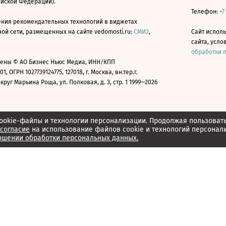
ийской Федерации).
Телефон:
+7
ния рекомендательных технологий в виджетах
й сети, размещенных на сайте vedomosti.ru:
СМИ2
,
Сайт испол
сайта, усл
обработки 
ены © АО Бизнес Ньюс Медиа, ИНН/КПП
01, ОГРН 1027739124775, 127018, г. Москва, вн.тер.г.
уг Марьина Роща, ул. Полковая, д. 3, стр. 1 1999—2026
ookie-файлы и технологии персонализации. Продолжая пользоват
согласие
на использование файлов cookie и технологий персонал
ошении обработки персональных данных.