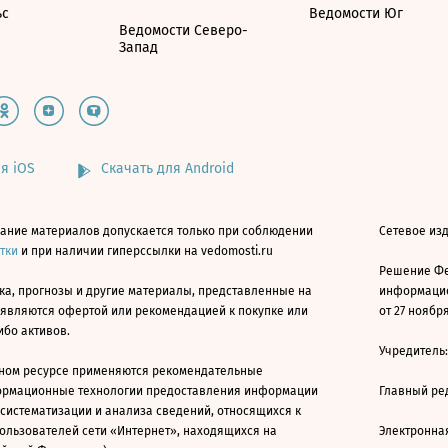
ьс
Ведомости Юг
Ведомости Северо-
Запад
я iOS
Скачать для Android
ание материалов допускается только при соблюдении
Сетевое изд
атки
и при наличии гиперссылки на vedomosti.ru
Решение Фе
ка, прогнозы и другие материалы, представленные на
информацио
 являются офертой или рекомендацией к покупке или
от 27 ноября
ибо активов.
Учредитель
ном ресурсе применяются рекомендательные
ормационные технологии предоставления информации
Главный ре
 систематизации и анализа сведений, относящихся к
ользователей сети «Интернет», находящихся на
Электронна