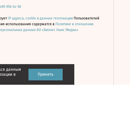
 495 956-34-58
ьзует
IP адреса, cookie и данные геолокации
Пользователей
овия использования содержатся в
Политике в отношении
персональных данных АО «Бизнес Ньюс Медиа»
ься данным
Принять
изации в