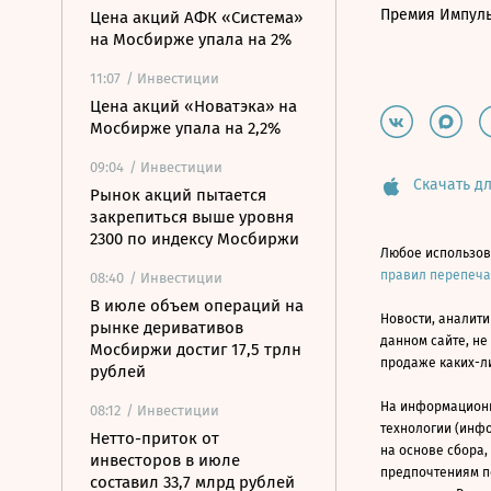
Премия Импул
Цена акций АФК «Система»
на Мосбирже упала на 2%
11:07
/ Инвестиции
Цена акций «Новатэка» на
Мосбирже упала на 2,2%
09:04
/ Инвестиции
Скачать дл
Рынок акций пытается
закрепиться выше уровня
2300 по индексу Мосбиржи
Любое использов
правил перепеч
08:40
/ Инвестиции
В июле объем операций на
Новости, аналити
рынке деривативов
данном сайте, не
Мосбиржи достиг 17,5 трлн
продаже каких-л
рублей
На информацион
08:12
/ Инвестиции
технологии (инф
Нетто-приток от
на основе сбора,
инвесторов в июле
предпочтениям п
составил 33,7 млрд рублей