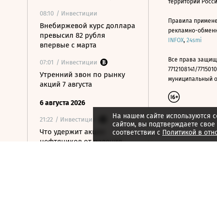
территории Росс
08:10
/ Инвестиции
Правила примене
Внебиржевой курс доллара
рекламно-обменно
превысил 82 рубля
INFOX
,
24smi
впервые с марта
Все права защищ
07:01
/ Инвестиции
7712108141/7715010
Утренний звон по рынку
муниципальный окр
акций 7 августа
6 августа 2026
На нашем сайте используются c
21:22
/ Инвестиции
сайтом, вы подтверждаете свое
Что удержит акции
соответствии с
Политикой в отн
нефтяников от падения
вслед за нефтью
21:09
/ Инвестиции
Как ЦБ ужесточит правила
выхода на фондовый
рынок