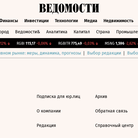
Финансы
Инвестиции
Технологии
Медиа
Недвижимость
ород
Ведомости&
Аналитика
Капитал
Страна
Промышле
а
Финансы
Инвестиции
Технологии
Медиа
Недвижимос
12%
↓
RGBI
115,17
-0,06%
↓
RGBITR
775,49
-0,03%
↓
MSNG
1,596
-2,62%
↓
ивном рынке: меры, динамика, прогнозы
Выбор редакции
Выбо
Подписка для юр.лиц
Архив
О компании
Обратная связь
Редакция
Справочный центр