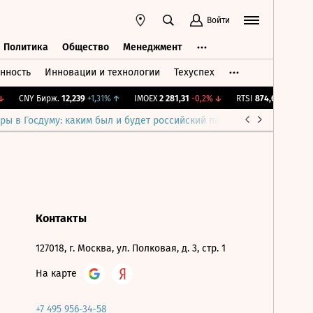
Войти
Политика
Общество
Менеджмент
нность
Инновации и технологии
Техуспех
ть
Политика
Общество
Менеджмент
CNY Бирж.
12,239
+1,31%
↑
IMOEX
2 281,31
-0,2%
↓
RTSI
874,64
-1,12%
↓
ры в Госдуму: каким был и будет российский парламент
Война н
Контакты
127018, г. Москва, ул. Полковая, д. 3, стр. 1
На карте
+7 495 956-34-58