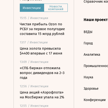
Справочник ко
Новости
Инвестиции
компаний
15:15
/ Инвестиции
Наши проек
Чистая прибыль Ozon по
РСБУ за первое полугодие
ВЕДЫ
составила 15 млрд рублей
13:17
/ Инвестиции
Город
Цена золота превысила
$4400 впервые с 17 июня
Аналитика
13:09
/ Инвестиции
Промышленнос
«СПБ биржа» отложила
вопрос дивидендов на 2–3
Наука
года
12:56
/ Инвестиции
Здоровье
Цена акций «Аэрофлота»
на Мосбирже упала на 2%
Конференции
12:55
/ Инвестиции