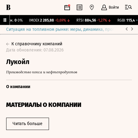
Войти
 Бирж.
0
0%
IMOEX
2 285,88
-0,69%
↓
RTSI
884,56
-1,27%
↓
RGBI
115,4
+0
Ситуация на топливном рынке: меры, динамика, прогнозы
Выб
К справочнику компаний
Дата обновления: 07.08.2026
Лукойл
Производство кокса и нефтепродуктов
О компании
МАТЕРИАЛЫ О КОМПАНИИ
Читать больше