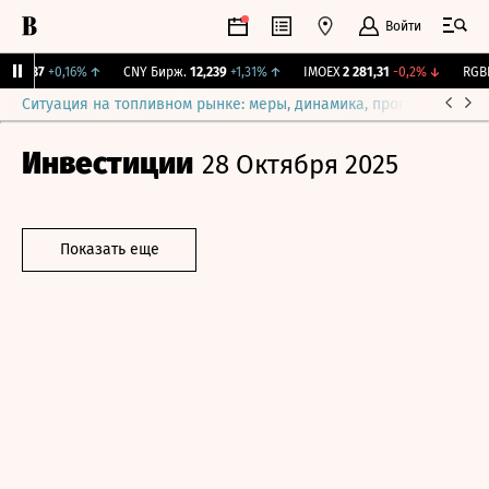
Войти
115,37
+0,16%
↑
CNY Бирж.
12,239
+1,31%
↑
IMOEX
2 281,31
-0,2%
↓
RGBIT
Ситуация на топливном рынке: меры, динамика, прогнозы
Выб
Инвестиции
28 Октября 2025
Показать еще