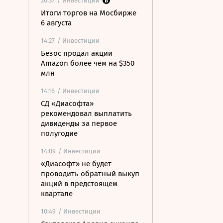
20:37
/ Инвестиции
Итоги торгов на Мосбирже
6 августа
14:27
/ Инвестиции
Безос продал акции
Amazon более чем на $350
млн
14:16
/ Инвестиции
СД «Диасофта»
рекомендовал выплатить
дивиденды за первое
полугодие
14:09
/ Инвестиции
«Диасофт» не будет
проводить обратный выкуп
акций в предстоящем
квартале
10:49
/ Инвестиции