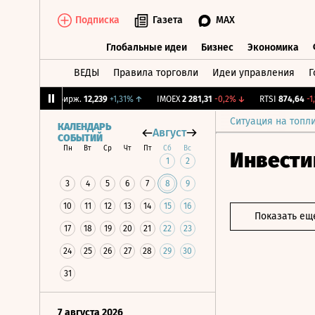
Подписка
Газета
MAX
Глобальные идеи
Бизнес
Экономика
ВЕДЫ
Правила торговли
Идеи управления
Г
Глобальные идеи
Бизнес
Экономик
%
↑
CNY Бирж.
12,239
+1,31%
↑
IMOEX
2 281,31
-0,2%
↓
RTSI
874,64
-1,12%
Ситуация на топл
КАЛЕНДАРЬ
Август
СОБЫТИЙ
Пн
Вт
Ср
Чт
Пт
Сб
Вс
Инвести
1
2
3
4
5
6
7
8
9
10
11
12
13
14
15
16
Показать ещ
17
18
19
20
21
22
23
24
25
26
27
28
29
30
31
7 августа 2026