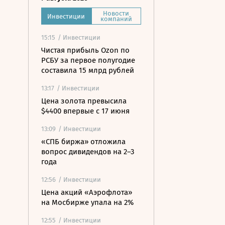
Новости
Инвестиции
компаний
15:15
/ Инвестиции
Чистая прибыль Ozon по
РСБУ за первое полугодие
составила 15 млрд рублей
13:17
/ Инвестиции
Цена золота превысила
$4400 впервые с 17 июня
13:09
/ Инвестиции
«СПБ биржа» отложила
вопрос дивидендов на 2–3
года
12:56
/ Инвестиции
Цена акций «Аэрофлота»
на Мосбирже упала на 2%
12:55
/ Инвестиции