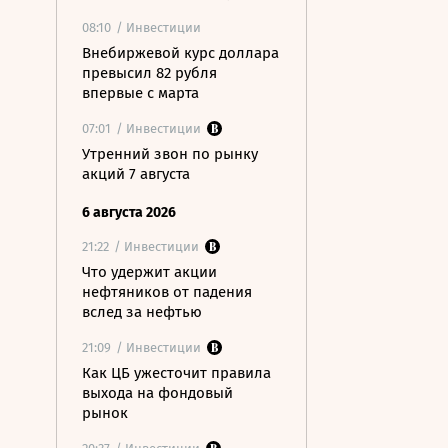
08:10
/ Инвестиции
Внебиржевой курс доллара
превысил 82 рубля
впервые с марта
07:01
/ Инвестиции
Утренний звон по рынку
акций 7 августа
6 августа 2026
21:22
/ Инвестиции
Что удержит акции
нефтяников от падения
вслед за нефтью
21:09
/ Инвестиции
Как ЦБ ужесточит правила
выхода на фондовый
рынок