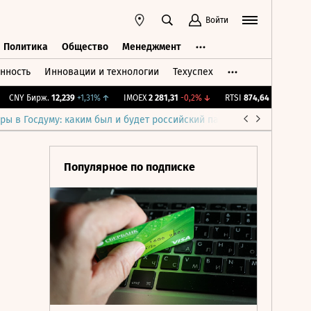
Войти
Политика
Общество
Менеджмент
нность
Инновации и технологии
Техуспех
ть
Политика
Общество
Менеджмент
NY Бирж.
12,239
+1,31%
↑
IMOEX
2 281,31
-0,2%
↓
RTSI
874,64
-1,12%
↓
R
ры в Госдуму: каким был и будет российский парламент
Война н
Популярное по подписке