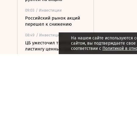
09:03
/ Инвестиции
Российский рынок акций
перешел к снижению
08:49
/ Инвестиции
На нашем сайте используются c
ЦБ ужесточил требования к
сайтом, вы подтверждаете свое
соответствии с
Политикой в отн
листингу ценных бумаг
08:07
/ Инвестиции
«Евротранс» подтвердил
дефолт по выпуску
облигаций
07:07
/ Инвестиции
МГКЛ нарастило выручку в
2,5 раза с начала года
07:01
/ Инвестиции
Утренний звон по рынку
акций 6 августа