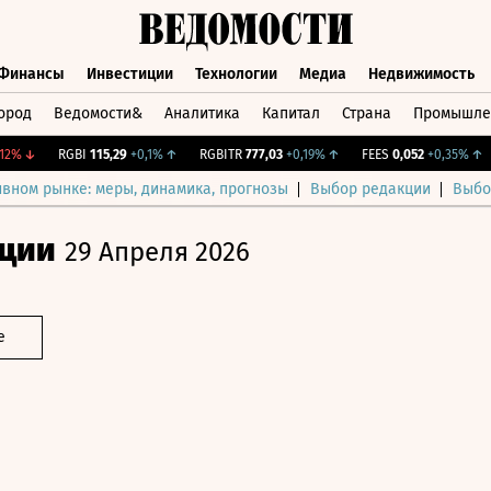
Финансы
Инвестиции
Технологии
Медиа
Недвижимость
ород
Ведомости&
Аналитика
Капитал
Страна
Промышле
а
Финансы
Инвестиции
Технологии
Медиа
Недвижимос
↓
RGBI
115,29
+0,1%
↑
RGBITR
777,03
+0,19%
↑
FEES
0,052
+0,35%
↑
C
ивном рынке: меры, динамика, прогнозы
Выбор редакции
Выбо
ции
29 Апреля 2026
е