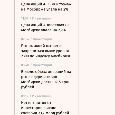
Цена акций АФК «Система»
на Мосбирже упала на 2%
11:07
/ Инвестиции
Цена акций «Новатэка» на
Мосбирже упала на 2,2%
09:04
/ Инвестиции
Рынок акций пытается
закрепиться выше уровня
2300 по индексу Мосбиржи
08:40
/ Инвестиции
В июле объем операций на
рынке деривативов
Мосбиржи достиг 17,5 трлн
рублей
08:12
/ Инвестиции
Нетто-приток от
инвесторов в июле
составил 33,7 млрд рублей