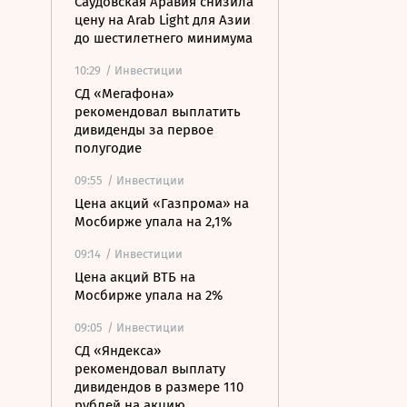
Саудовская Аравия снизила
цену на Arab Light для Азии
до шестилетнего минимума
10:29
/ Инвестиции
СД «Мегафона»
рекомендовал выплатить
дивиденды за первое
полугодие
09:55
/ Инвестиции
Цена акций «Газпрома» на
Мосбирже упала на 2,1%
09:14
/ Инвестиции
Цена акций ВТБ на
Мосбирже упала на 2%
09:05
/ Инвестиции
СД «Яндекса»
рекомендовал выплату
дивидендов в размере 110
рублей на акцию