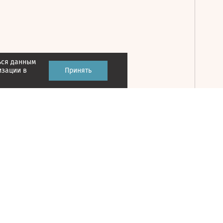
ься данным
Принять
изации в