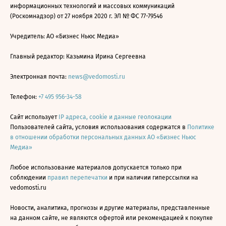
информационных технологий и массовых коммуникаций
(Роскомнадзор) от 27 ноября 2020 г. ЭЛ № ФС 77-79546
Учредитель: АО «Бизнес Ньюс Медиа»
Главный редактор: Казьмина Ирина Сергеевна
Электронная почта:
news@vedomosti.ru
Телефон:
+7 495 956-34-58
Сайт использует
IP адреса, cookie и данные геолокации
Пользователей сайта, условия использования содержатся в
Политике
в отношении обработки персональных данных АО «Бизнес Ньюс
Медиа»
Любое использование материалов допускается только при
соблюдении
правил перепечатки
и при наличии гиперссылки на
vedomosti.ru
Новости, аналитика, прогнозы и другие материалы, представленные
на данном сайте, не являются офертой или рекомендацией к покупке