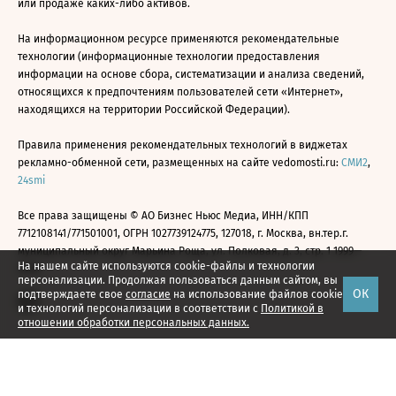
или продаже каких-либо активов.
На информационном ресурсе применяются рекомендательные
технологии (информационные технологии предоставления
информации на основе сбора, систематизации и анализа сведений,
относящихся к предпочтениям пользователей сети «Интернет»,
находящихся на территории Российской Федерации).
Правила применения рекомендательных технологий в виджетах
рекламно-обменной сети, размещенных на сайте vedomosti.ru:
СМИ2
,
24smi
Все права защищены © АО Бизнес Ньюс Медиа, ИНН/КПП
7712108141/771501001, ОГРН 1027739124775, 127018, г. Москва, вн.тер.г.
муниципальный округ Марьина Роща, ул. Полковая, д. 3, стр. 1 1999—
На нашем сайте используются cookie-файлы и технологии
2026
персонализации. Продолжая пользоваться данным сайтом, вы
ОК
подтверждаете свое
согласие
на использование файлов cookie
и технологий персонализации в соответствии с
Политикой в
отношении обработки персональных данных.