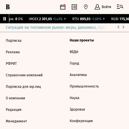
Войти
NY Бирж.
0
0%
IMOEX
2 301,65
+1,43%
↑
RTSI
895,93
+1,68%
↑
RGBI
115,36
Ситуация на топливном рынке: меры, динамика, прогнозы
Выб
Наши проекты
Подписка
ВЕДЫ
Реклама
Город
РФРИТ
Аналитика
Справочник компаний
Промышленность
Подписка для юр.лиц
Наука
О компании
Здоровье
Редакция
Конференции
Менеджмент