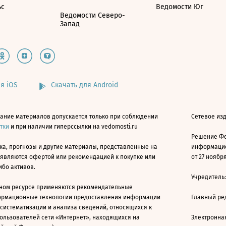
ьс
Ведомости Юг
Ведомости Северо-
Запад
я iOS
Скачать для Android
ание материалов допускается только при соблюдении
Сетевое изд
атки
и при наличии гиперссылки на vedomosti.ru
Решение Фе
ка, прогнозы и другие материалы, представленные на
информацио
 являются офертой или рекомендацией к покупке или
от 27 ноября
ибо активов.
Учредитель
ном ресурсе применяются рекомендательные
ормационные технологии предоставления информации
Главный ре
 систематизации и анализа сведений, относящихся к
ользователей сети «Интернет», находящихся на
Электронна