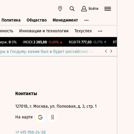
Войти
Политика
Общество
Менеджмент
нность
Инновации и технологии
Техуспех
ть
Политика
Общество
Менеджмент
рж.
0
0%
IMOEX
2 285,88
-0,69%
↓
RGBITR
777,03
+0,17%
↑
RTSI
884,56
-1
ры в Госдуму: каким был и будет российский парламент
Война н
Контакты
127018, г. Москва, ул. Полковая, д. 3, стр. 1
На карте
+7 495 956-34-58