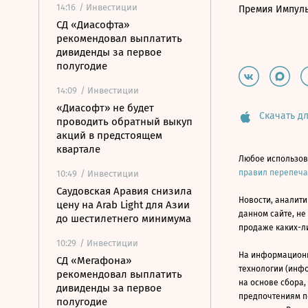
14:16
/ Инвестиции
Премия Импул
СД «Диасофта»
рекомендовал выплатить
дивиденды за первое
полугодие
14:09
/ Инвестиции
«Диасофт» не будет
Скачать дл
проводить обратный выкуп
акций в предстоящем
квартале
Любое использов
правил перепеч
10:49
/ Инвестиции
Саудовская Аравия снизила
Новости, аналити
цену на Arab Light для Азии
данном сайте, не
до шестилетнего минимума
продаже каких-л
10:29
/ Инвестиции
На информацион
СД «Мегафона»
технологии (инф
рекомендовал выплатить
на основе сбора,
дивиденды за первое
предпочтениям п
полугодие