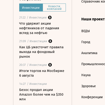
Справочник ко
Новости
Инвестиции
компаний
21:22
/ Инвестиции
Наши проек
Что удержит акции
нефтяников от падения
ВЕДЫ
вслед за нефтью
21:09
/ Инвестиции
Город
Как ЦБ ужесточит правила
выхода на фондовый
Аналитика
рынок
Промышленнос
20:37
/ Инвестиции
Итоги торгов на Мосбирже
Наука
6 августа
14:27
/ Инвестиции
Здоровье
Безос продал акции
Amazon более чем на $350
Конференции
млн