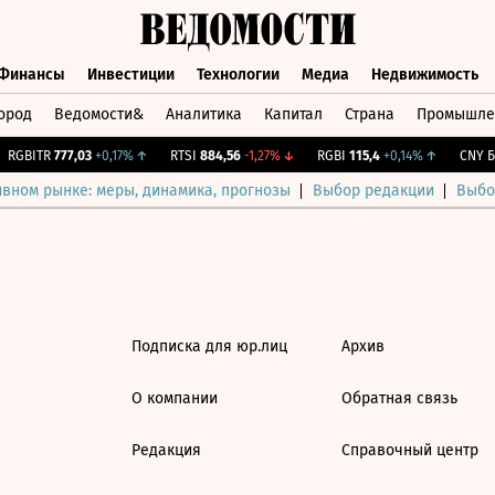
Финансы
Инвестиции
Технологии
Медиа
Недвижимость
ород
Ведомости&
Аналитика
Капитал
Страна
Промышле
а
Финансы
Инвестиции
Технологии
Медиа
Недвижимос
RGBITR
777,03
+0,17%
↑
RTSI
884,56
-1,27%
↓
RGBI
115,4
+0,14%
↑
CNY Би
ивном рынке: меры, динамика, прогнозы
Выбор редакции
Выбо
Подписка для юр.лиц
Архив
О компании
Обратная связь
Редакция
Справочный центр