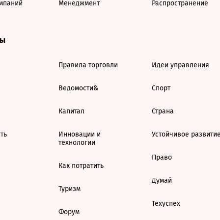
мпаний
Менеджмент
Распространение
ты
Правила торговли
Идеи управления
Ведомости&
Спорт
Капитал
Страна
ть
Инновации и
Устойчивое развити
технологии
Право
Как потратить
Думай
Туризм
Техуспех
Форум