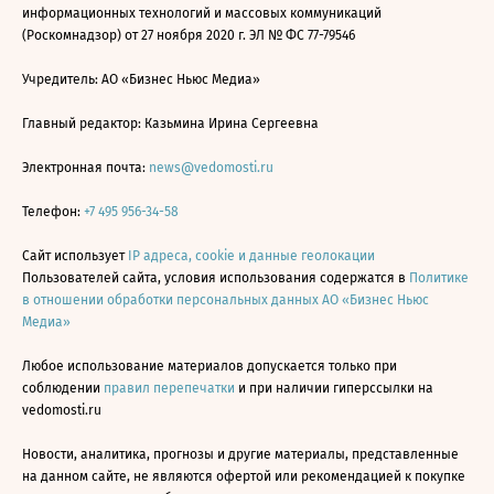
информационных технологий и массовых коммуникаций
(Роскомнадзор) от 27 ноября 2020 г. ЭЛ № ФС 77-79546
Учредитель: АО «Бизнес Ньюс Медиа»
Главный редактор: Казьмина Ирина Сергеевна
Электронная почта:
news@vedomosti.ru
Телефон:
+7 495 956-34-58
Сайт использует
IP адреса, cookie и данные геолокации
Пользователей сайта, условия использования содержатся в
Политике
в отношении обработки персональных данных АО «Бизнес Ньюс
Медиа»
Любое использование материалов допускается только при
соблюдении
правил перепечатки
и при наличии гиперссылки на
vedomosti.ru
Новости, аналитика, прогнозы и другие материалы, представленные
на данном сайте, не являются офертой или рекомендацией к покупке