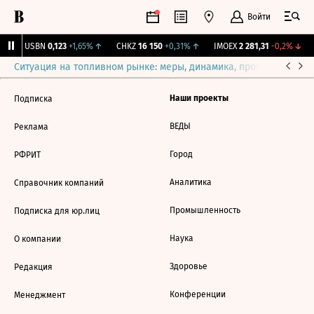
Войти
↑
USBN
0,123
+1,65%
↑
CHKZ
16 150
+0,31%
↑
IMOEX
2 281,31
-0,2%
↓
Ситуация на топливном рынке: меры, динамика, прогнозы
Выб
Наши проекты
Подписка
ВЕДЫ
Реклама
Город
РФРИТ
Аналитика
Справочник компаний
Промышленность
Подписка для юр.лиц
Наука
О компании
Здоровье
Редакция
Конференции
Менеджмент