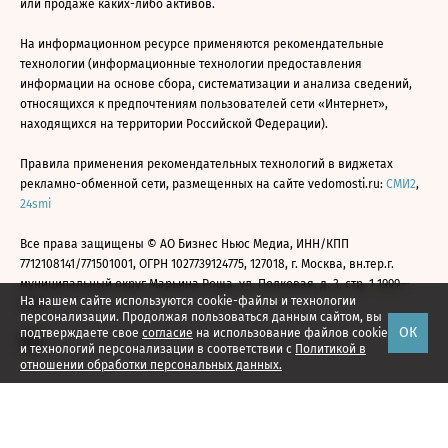
или продаже каких-либо активов.
На информационном ресурсе применяются рекомендательные
технологии (информационные технологии предоставления
информации на основе сбора, систематизации и анализа сведений,
относящихся к предпочтениям пользователей сети «Интернет»,
находящихся на территории Российской Федерации).
Правила применения рекомендательных технологий в виджетах
рекламно-обменной сети, размещенных на сайте vedomosti.ru:
СМИ2
,
24smi
Все права защищены © АО Бизнес Ньюс Медиа, ИНН/КПП
7712108141/771501001, ОГРН 1027739124775, 127018, г. Москва, вн.тер.г.
муниципальный округ Марьина Роща, ул. Полковая, д. 3, стр. 1 1999—
На нашем сайте используются cookie-файлы и технологии
2026
персонализации. Продолжая пользоваться данным сайтом, вы
ОК
подтверждаете свое
согласие
на использование файлов cookie
и технологий персонализации в соответствии с
Политикой в
отношении обработки персональных данных.