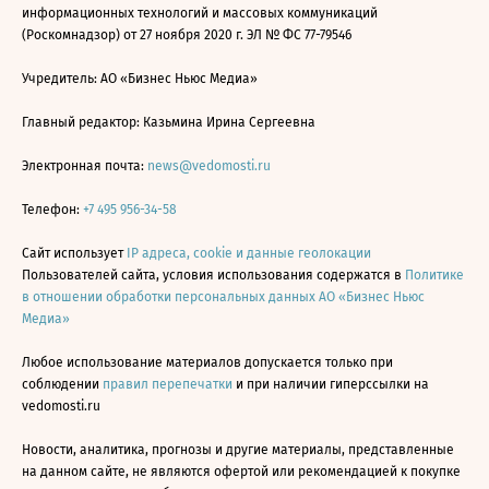
информационных технологий и массовых коммуникаций
(Роскомнадзор) от 27 ноября 2020 г. ЭЛ № ФС 77-79546
Учредитель: АО «Бизнес Ньюс Медиа»
Главный редактор: Казьмина Ирина Сергеевна
Электронная почта:
news@vedomosti.ru
Телефон:
+7 495 956-34-58
Сайт использует
IP адреса, cookie и данные геолокации
Пользователей сайта, условия использования содержатся в
Политике
в отношении обработки персональных данных АО «Бизнес Ньюс
Медиа»
Любое использование материалов допускается только при
соблюдении
правил перепечатки
и при наличии гиперссылки на
vedomosti.ru
Новости, аналитика, прогнозы и другие материалы, представленные
на данном сайте, не являются офертой или рекомендацией к покупке