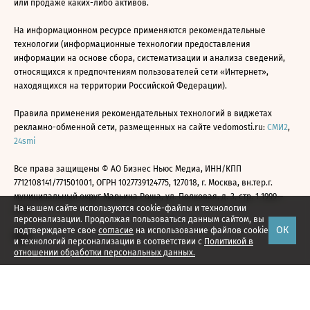
или продаже каких-либо активов.
На информационном ресурсе применяются рекомендательные
технологии (информационные технологии предоставления
информации на основе сбора, систематизации и анализа сведений,
относящихся к предпочтениям пользователей сети «Интернет»,
находящихся на территории Российской Федерации).
Правила применения рекомендательных технологий в виджетах
рекламно-обменной сети, размещенных на сайте vedomosti.ru:
СМИ2
,
24smi
Все права защищены © АО Бизнес Ньюс Медиа, ИНН/КПП
7712108141/771501001, ОГРН 1027739124775, 127018, г. Москва, вн.тер.г.
муниципальный округ Марьина Роща, ул. Полковая, д. 3, стр. 1 1999—
На нашем сайте используются cookie-файлы и технологии
2026
персонализации. Продолжая пользоваться данным сайтом, вы
ОК
подтверждаете свое
согласие
на использование файлов cookie
и технологий персонализации в соответствии с
Политикой в
отношении обработки персональных данных.