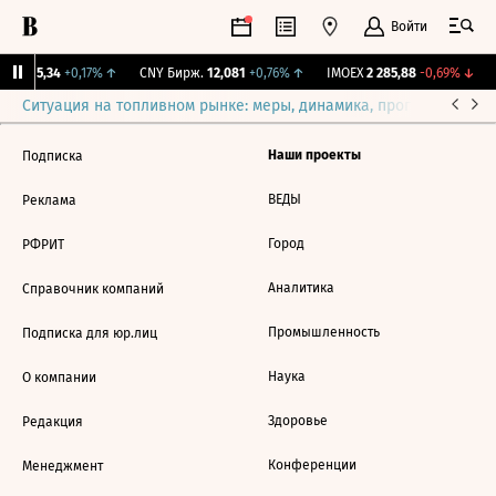
Войти
BI
115,34
+0,17%
↑
CNY Бирж.
12,081
+0,76%
↑
IMOEX
2 285,88
-0,69%
↓
Ситуация на топливном рынке: меры, динамика, прогнозы
Выб
Наши проекты
Подписка
ВЕДЫ
Реклама
Город
РФРИТ
Аналитика
Справочник компаний
Промышленность
Подписка для юр.лиц
Наука
О компании
Здоровье
Редакция
Конференции
Менеджмент