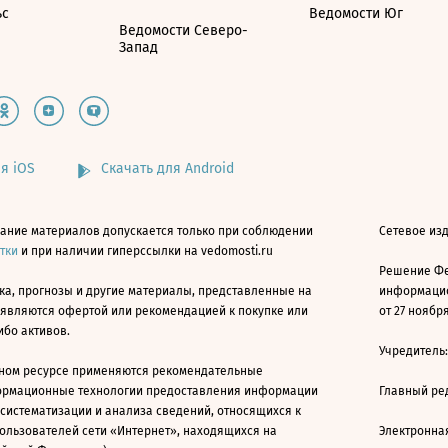
ьс
Ведомости Юг
Ведомости Северо-
Запад
я iOS
Скачать для Android
ание материалов допускается только при соблюдении
Сетевое изд
атки
и при наличии гиперссылки на vedomosti.ru
Решение Фе
ка, прогнозы и другие материалы, представленные на
информацио
 являются офертой или рекомендацией к покупке или
от 27 ноября
ибо активов.
Учредитель
ном ресурсе применяются рекомендательные
ормационные технологии предоставления информации
Главный ре
 систематизации и анализа сведений, относящихся к
ользователей сети «Интернет», находящихся на
Электронна