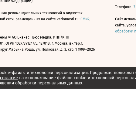
ийской Федерации).
Телефон:
+7
ния рекомендательных технологий в виджетах
й сети, размещенных на сайте vedomosti.ru:
СМИ2
,
Сайт испол
сайта, усл
обработки 
ены © АО Бизнес Ньюс Медиа, ИНН/КПП
01, ОГРН 1027739124775, 127018, г. Москва, вн.тер.г.
уг Марьина Роща, ул. Полковая, д. 3, стр. 1 1999—2026
ookie-файлы и технологии персонализации. Продолжая пользоват
согласие
на использование файлов cookie и технологий персонал
ошении обработки персональных данных.