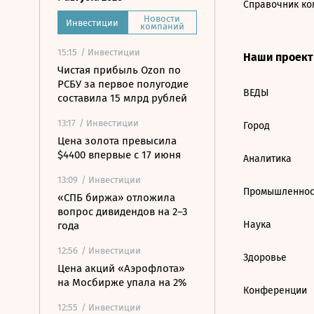
Справочник ко
Новости
Инвестиции
компаний
15:15
/ Инвестиции
Наши проек
Чистая прибыль Ozon по
РСБУ за первое полугодие
ВЕДЫ
составила 15 млрд рублей
13:17
/ Инвестиции
Город
Цена золота превысила
$4400 впервые с 17 июня
Аналитика
13:09
/ Инвестиции
Промышленнос
«СПБ биржа» отложила
вопрос дивидендов на 2–3
Наука
года
12:56
/ Инвестиции
Здоровье
Цена акций «Аэрофлота»
на Мосбирже упала на 2%
Конференции
12:55
/ Инвестиции