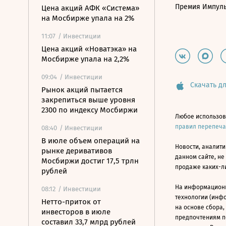
Премия Импул
Цена акций АФК «Система»
на Мосбирже упала на 2%
11:07
/ Инвестиции
Цена акций «Новатэка» на
Мосбирже упала на 2,2%
09:04
/ Инвестиции
Скачать дл
Рынок акций пытается
закрепиться выше уровня
2300 по индексу Мосбиржи
Любое использов
правил перепеч
08:40
/ Инвестиции
В июле объем операций на
Новости, аналити
рынке деривативов
данном сайте, не
Мосбиржи достиг 17,5 трлн
продаже каких-л
рублей
На информацион
08:12
/ Инвестиции
технологии (инф
Нетто-приток от
на основе сбора,
инвесторов в июле
предпочтениям п
составил 33,7 млрд рублей