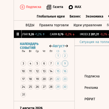
Подписка
Газета
MAX
Глобальные идеи
Бизнес
Экономика
ВЕДЫ
Правила торговли
Идеи управления
Г
Глобальные идеи
Бизнес
Экономик
39
+1,31%
↑
UTAR
9,26
+1,2%
↑
CARM
0,76
-0,2%
↓
IMOEX
2 281,31
-0,2%
↓
Ситуация на топл
КАЛЕНДАРЬ
Август
СОБЫТИЙ
Пн
Вт
Ср
Чт
Пт
Сб
Вс
1
2
3
4
5
6
7
8
9
10
11
12
13
14
15
16
Подписка
17
18
19
20
21
22
23
24
25
26
27
28
29
30
Реклама
31
РФРИТ
7 августа 2026