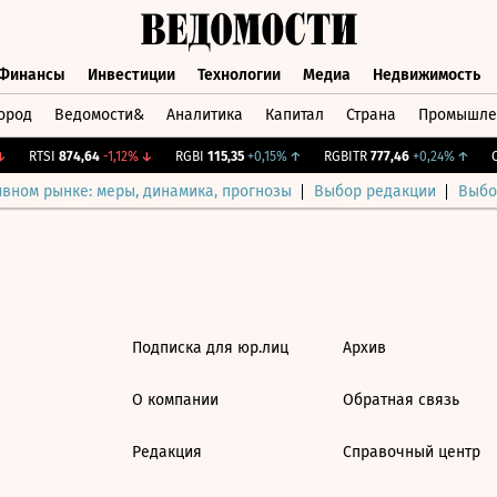
Финансы
Инвестиции
Технологии
Медиа
Недвижимость
ород
Ведомости&
Аналитика
Капитал
Страна
Промышле
а
Финансы
Инвестиции
Технологии
Медиа
Недвижимос
RTSI
874,64
-1,12%
↓
RGBI
115,35
+0,15%
↑
RGBITR
777,46
+0,24%
↑
CN
ивном рынке: меры, динамика, прогнозы
Выбор редакции
Выбо
Подписка для юр.лиц
Архив
О компании
Обратная связь
Редакция
Справочный центр