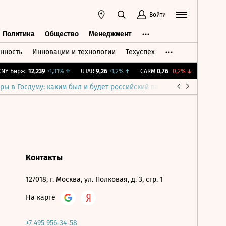
Войти
Политика
Общество
Менеджмент
нность
Инновации и технологии
Техуспех
ть
Политика
Общество
Менеджмент
Y Бирж.
12,239
+1,31%
↑
UTAR
9,26
+1,2%
↑
CARM
0,76
-0,2%
↓
IMOEX
2 2
ры в Госдуму: каким был и будет российский парламент
Война н
Контакты
127018, г. Москва, ул. Полковая, д. 3, стр. 1
На карте
+7 495 956-34-58