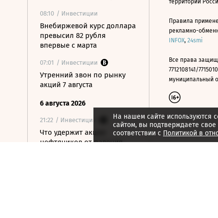
территории Росс
08:10
/ Инвестиции
Правила примене
Внебиржевой курс доллара
рекламно-обменно
превысил 82 рубля
INFOX
,
24smi
впервые с марта
Все права защищ
07:01
/ Инвестиции
7712108141/7715010
Утренний звон по рынку
муниципальный окр
акций 7 августа
6 августа 2026
На нашем сайте используются c
21:22
/ Инвестиции
сайтом, вы подтверждаете свое
Что удержит акции
соответствии с
Политикой в отн
нефтяников от падения
вслед за нефтью
21:09
/ Инвестиции
Как ЦБ ужесточит правила
выхода на фондовый
рынок