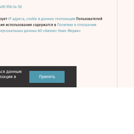
 495 956-34-58
ьзует
IP адреса, cookie и данные геолокации
Пользователей
овия использования содержатся в
Политике в отношении
персональных данных АО «Бизнес Ньюс Медиа»
ься данным
Принять
изации в