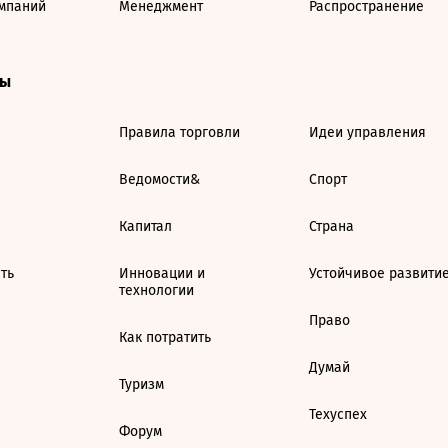
мпаний
Менеджмент
Распространение
ты
Правила торговли
Идеи управления
Ведомости&
Спорт
Капитал
Страна
ть
Инновации и
Устойчивое развити
технологии
Право
Как потратить
Думай
Туризм
Техуспех
Форум