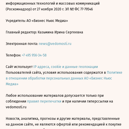
информационных технологий и массовых коммуникаций
(Роскомнадзор) от 27 ноября 2020 г. ЭЛ № ФС 77-79546
Учредитель: АО «Бизнес Ньюс Медиа»
Главный редактор: Казьмина Ирина Сергеевна
Электронная почта:
news@vedomosti.ru
Телефон:
+7 495 956-34-58
Сайт использует
IP адреса, cookie и данные геолокации
Пользователей сайта, условия использования содержатся в
Политике
в отношении обработки персональных данных АО «Бизнес Ньюс
Медиа»
Любое использование материалов допускается только при
соблюдении
правил перепечатки
и при наличии гиперссылки на
vedomosti.ru
Новости, аналитика, прогнозы и другие материалы, представленные
на данном сайте, не являются офертой или рекомендацией к покупке