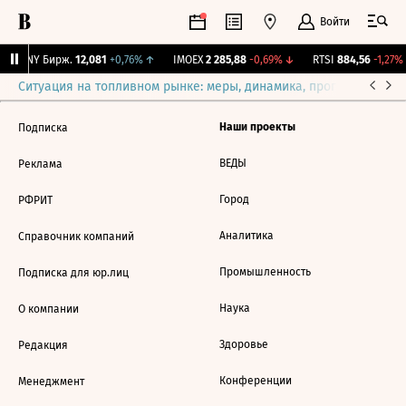
Войти
CNY Бирж.
12,081
+0,76%
↑
IMOEX
2 285,88
-0,69%
↓
RTSI
884,56
-1,27%
Ситуация на топливном рынке: меры, динамика, прогнозы
Выб
Наши проекты
Подписка
ВЕДЫ
Реклама
Город
РФРИТ
Аналитика
Справочник компаний
Промышленность
Подписка для юр.лиц
Наука
О компании
Здоровье
Редакция
Конференции
Менеджмент