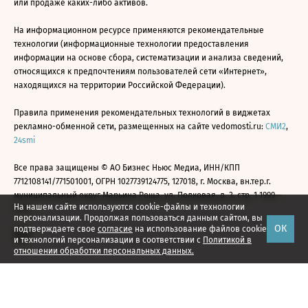
или продаже каких-либо активов.
На информационном ресурсе применяются рекомендательные
технологии (информационные технологии предоставления
информации на основе сбора, систематизации и анализа сведений,
относящихся к предпочтениям пользователей сети «Интернет»,
находящихся на территории Российской Федерации).
Правила применения рекомендательных технологий в виджетах
рекламно-обменной сети, размещенных на сайте vedomosti.ru:
СМИ2
,
24smi
Все права защищены © АО Бизнес Ньюс Медиа, ИНН/КПП
7712108141/771501001, ОГРН 1027739124775, 127018, г. Москва, вн.тер.г.
муниципальный округ Марьина Роща, ул. Полковая, д. 3, стр. 1 1999—
На нашем сайте используются cookie-файлы и технологии
2026
персонализации. Продолжая пользоваться данным сайтом, вы
ОК
подтверждаете свое
согласие
на использование файлов cookie
и технологий персонализации в соответствии с
Политикой в
отношении обработки персональных данных.