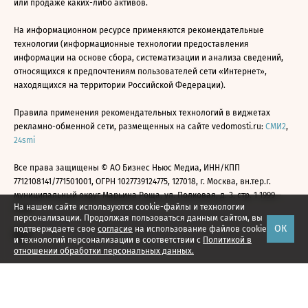
или продаже каких-либо активов.
На информационном ресурсе применяются рекомендательные
технологии (информационные технологии предоставления
информации на основе сбора, систематизации и анализа сведений,
относящихся к предпочтениям пользователей сети «Интернет»,
находящихся на территории Российской Федерации).
Правила применения рекомендательных технологий в виджетах
рекламно-обменной сети, размещенных на сайте vedomosti.ru:
СМИ2
,
24smi
Все права защищены © АО Бизнес Ньюс Медиа, ИНН/КПП
7712108141/771501001, ОГРН 1027739124775, 127018, г. Москва, вн.тер.г.
муниципальный округ Марьина Роща, ул. Полковая, д. 3, стр. 1 1999—
На нашем сайте используются cookie-файлы и технологии
2026
персонализации. Продолжая пользоваться данным сайтом, вы
ОК
подтверждаете свое
согласие
на использование файлов cookie
и технологий персонализации в соответствии с
Политикой в
отношении обработки персональных данных.