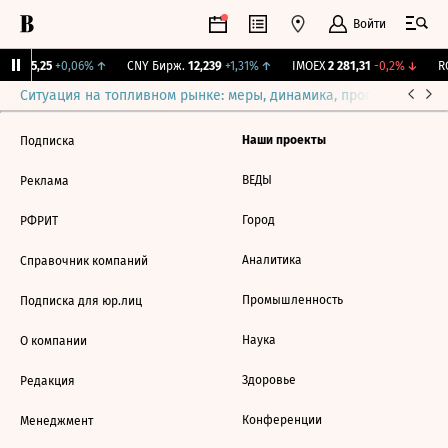
Войти
BI
115,25
+0,06%
↑
CNY Бирж.
12,239
+1,31%
↑
IMOEX
2 281,31
-0,2%
↓
RG
Ситуация на топливном рынке: меры, динамика, прогнозы
Выб
Наши проекты
Подписка
ВЕДЫ
Реклама
Город
РФРИТ
Аналитика
Справочник компаний
Промышленность
Подписка для юр.лиц
Наука
О компании
Здоровье
Редакция
Конференции
Менеджмент