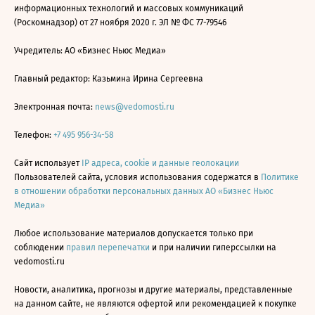
информационных технологий и массовых коммуникаций
(Роскомнадзор) от 27 ноября 2020 г. ЭЛ № ФС 77-79546
Учредитель: АО «Бизнес Ньюс Медиа»
Главный редактор: Казьмина Ирина Сергеевна
Электронная почта:
news@vedomosti.ru
Телефон:
+7 495 956-34-58
Сайт использует
IP адреса, cookie и данные геолокации
Пользователей сайта, условия использования содержатся в
Политике
в отношении обработки персональных данных АО «Бизнес Ньюс
Медиа»
Любое использование материалов допускается только при
соблюдении
правил перепечатки
и при наличии гиперссылки на
vedomosti.ru
Новости, аналитика, прогнозы и другие материалы, представленные
на данном сайте, не являются офертой или рекомендацией к покупке