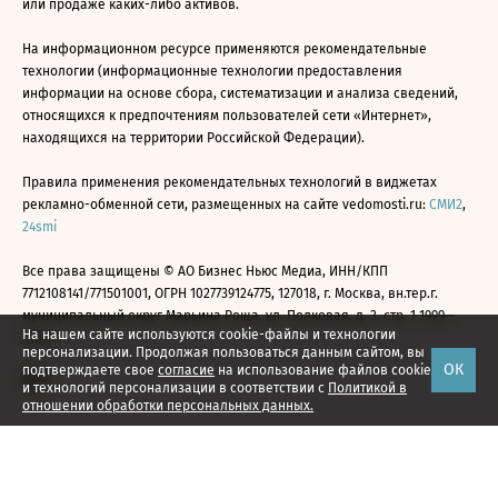
или продаже каких-либо активов.
На информационном ресурсе применяются рекомендательные
технологии (информационные технологии предоставления
информации на основе сбора, систематизации и анализа сведений,
относящихся к предпочтениям пользователей сети «Интернет»,
находящихся на территории Российской Федерации).
Правила применения рекомендательных технологий в виджетах
рекламно-обменной сети, размещенных на сайте vedomosti.ru:
СМИ2
,
24smi
Все права защищены © АО Бизнес Ньюс Медиа, ИНН/КПП
7712108141/771501001, ОГРН 1027739124775, 127018, г. Москва, вн.тер.г.
муниципальный округ Марьина Роща, ул. Полковая, д. 3, стр. 1 1999—
На нашем сайте используются cookie-файлы и технологии
2026
персонализации. Продолжая пользоваться данным сайтом, вы
ОК
подтверждаете свое
согласие
на использование файлов cookie
и технологий персонализации в соответствии с
Политикой в
отношении обработки персональных данных.