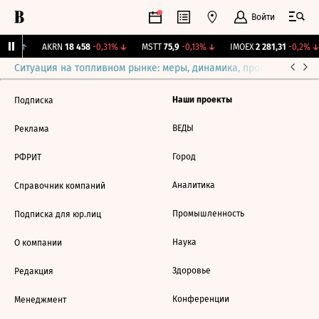
Войти
,31%
↑
AKRN
18 458
-0,31%
↓
MSTT
75,9
-0,13%
↓
IMOEX
2 281,31
-0,2%
↓
Ситуация на топливном рынке: меры, динамика, прогнозы
Выб
Наши проекты
Подписка
ВЕДЫ
Реклама
Город
РФРИТ
Аналитика
Справочник компаний
Промышленность
Подписка для юр.лиц
Наука
О компании
Здоровье
Редакция
Конференции
Менеджмент