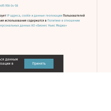
 495 956-34-58
ьзует
IP адреса, cookie и данные геолокации
Пользователей
овия использования содержатся в
Политике в отношении
персональных данных АО «Бизнес Ньюс Медиа»
ься данным
Принять
изации в