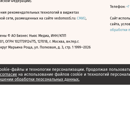
ийской Федерации).
Телефон:
+7
ния рекомендательных технологий в виджетах
й сети, размещенных на сайте vedomosti.ru:
СМИ2
,
Сайт испол
сайта, усл
обработки 
ены © АО Бизнес Ньюс Медиа, ИНН/КПП
01, ОГРН 1027739124775, 127018, г. Москва, вн.тер.г.
уг Марьина Роща, ул. Полковая, д. 3, стр. 1 1999—2026
ookie-файлы и технологии персонализации. Продолжая пользоват
согласие
на использование файлов cookie и технологий персонал
ошении обработки персональных данных.