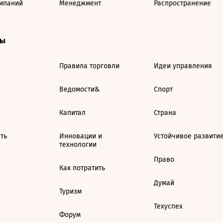
мпаний
Менеджмент
Распространение
ты
Правила торговли
Идеи управления
Ведомости&
Спорт
Капитал
Страна
ть
Инновации и
Устойчивое развити
технологии
Право
Как потратить
Думай
Туризм
Техуспех
Форум