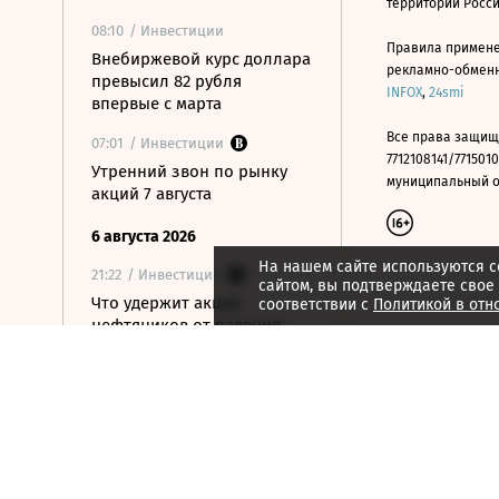
территории Росс
08:10
/ Инвестиции
Правила примене
Внебиржевой курс доллара
рекламно-обменно
превысил 82 рубля
INFOX
,
24smi
впервые с марта
Все права защищ
07:01
/ Инвестиции
7712108141/7715010
Утренний звон по рынку
муниципальный окр
акций 7 августа
6 августа 2026
На нашем сайте используются c
21:22
/ Инвестиции
сайтом, вы подтверждаете свое
Что удержит акции
соответствии с
Политикой в отн
нефтяников от падения
вслед за нефтью
21:09
/ Инвестиции
Как ЦБ ужесточит правила
выхода на фондовый
рынок