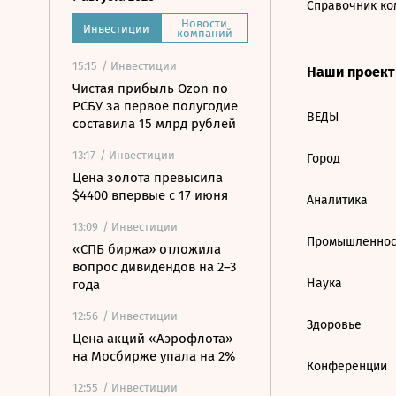
Справочник ко
Новости
Инвестиции
компаний
15:15
/ Инвестиции
Наши проек
Чистая прибыль Ozon по
РСБУ за первое полугодие
ВЕДЫ
составила 15 млрд рублей
13:17
/ Инвестиции
Город
Цена золота превысила
$4400 впервые с 17 июня
Аналитика
13:09
/ Инвестиции
Промышленнос
«СПБ биржа» отложила
вопрос дивидендов на 2–3
Наука
года
12:56
/ Инвестиции
Здоровье
Цена акций «Аэрофлота»
на Мосбирже упала на 2%
Конференции
12:55
/ Инвестиции