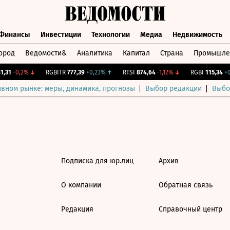
Финансы
Инвестиции
Технологии
Медиа
Недвижимость
ород
Ведомости&
Аналитика
Капитал
Страна
Промышле
а
Финансы
Инвестиции
Технологии
Медиа
Недвижимос
,31
-0,2%
↓
RGBITR
777,39
+0,23%
↑
RTSI
874,64
-1,12%
↓
RGBI
115,34
+0,
ивном рынке: меры, динамика, прогнозы
Выбор редакции
Выбо
Подписка для юр.лиц
Архив
О компании
Обратная связь
Редакция
Справочный центр