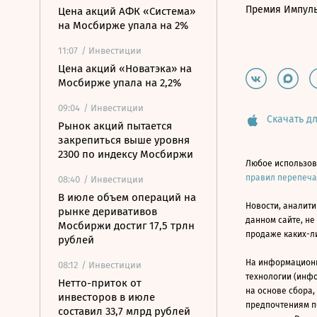
Премия Импул
Цена акций АФК «Система»
на Мосбирже упала на 2%
11:07
/ Инвестиции
Цена акций «Новатэка» на
Мосбирже упала на 2,2%
09:04
/ Инвестиции
Скачать дл
Рынок акций пытается
закрепиться выше уровня
2300 по индексу Мосбиржи
Любое использов
правил перепеч
08:40
/ Инвестиции
В июле объем операций на
Новости, аналити
рынке деривативов
данном сайте, не
Мосбиржи достиг 17,5 трлн
продаже каких-л
рублей
На информацион
08:12
/ Инвестиции
технологии (инф
Нетто-приток от
на основе сбора,
инвесторов в июле
предпочтениям п
составил 33,7 млрд рублей