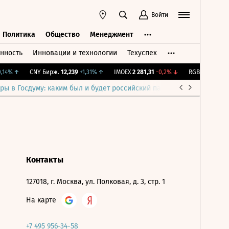
Войти
Политика
Общество
Менеджмент
нность
Инновации и технологии
Техуспех
ть
Политика
Общество
Менеджмент
14%
↑
CNY Бирж.
12,239
+1,31%
↑
IMOEX
2 281,31
-0,2%
↓
RGBITR
777,39
+
ры в Госдуму: каким был и будет российский парламент
Война н
Контакты
127018, г. Москва, ул. Полковая, д. 3, стр. 1
На карте
+7 495 956-34-58