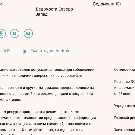
ьс
Ведомости Юг
Ведомости Северо-
Запад
я iOS
Скачать для Android
ание материалов допускается только при соблюдении
Сетевое изд
атки
и при наличии гиперссылки на vedomosti.ru
Решение Фе
ка, прогнозы и другие материалы, представленные на
информацио
 являются офертой или рекомендацией к покупке или
от 27 ноября
ибо активов.
Учредитель
ном ресурсе применяются рекомендательные
ормационные технологии предоставления информации
Главный ре
 систематизации и анализа сведений, относящихся к
ользователей сети «Интернет», находящихся на
Электронна