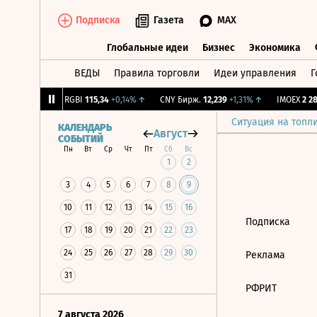
Подписка
Газета
MAX
Глобальные идеи
Бизнес
Экономика
ВЕДЫ
Правила торговли
Идеи управления
Г
Глобальные идеи
Бизнес
Экономик
,64
-1,12%
↓
RGBI
115,34
+0,14%
↑
CNY Бирж.
12,239
+1,31%
↑
IMOEX
2 281
Ситуация на топл
КАЛЕНДАРЬ
Август
СОБЫТИЙ
Пн
Вт
Ср
Чт
Пт
Сб
Вс
1
2
3
4
5
6
7
8
9
10
11
12
13
14
15
16
Подписка
17
18
19
20
21
22
23
24
25
26
27
28
29
30
Реклама
31
РФРИТ
7 августа 2026