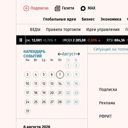
Подписка
Газета
MAX
Глобальные идеи
Бизнес
Экономика
ВЕДЫ
Правила торговли
Идеи управления
Г
Глобальные идеи
Бизнес
Экономик
8%
↓
CNY Бирж.
12,081
+0,76%
↑
IMOEX
2 285,88
-0,69%
↓
RTSI
884,56
-1,
Ситуация на топл
КАЛЕНДАРЬ
Август
СОБЫТИЙ
Пн
Вт
Ср
Чт
Пт
Сб
Вс
1
2
3
4
5
6
7
8
9
10
11
12
13
14
15
16
Подписка
17
18
19
20
21
22
23
24
25
26
27
28
29
30
Реклама
31
РФРИТ
6 августа 2026