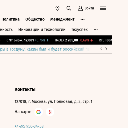
Войти
Политика
Общество
Менеджмент
нность
Инновации и технологии
Техуспех
ть
Политика
Общество
Менеджмент
CNY Бирж.
12,081
+0,76%
↑
IMOEX
2 285,88
-0,69%
↓
RTSI
884,56
-1,27%
ры в Госдуму: каким был и будет российский парламент
Война н
Контакты
127018, г. Москва, ул. Полковая, д. 3, стр. 1
На карте
+7 495 956-34-58