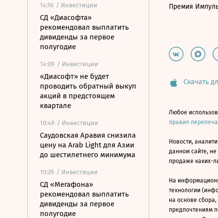
14:16
/ Инвестиции
Премия Импул
СД «Диасофта»
рекомендовал выплатить
дивиденды за первое
полугодие
14:09
/ Инвестиции
«Диасофт» не будет
Скачать дл
проводить обратный выкуп
акций в предстоящем
квартале
Любое использов
правил перепеч
10:49
/ Инвестиции
Саудовская Аравия снизила
Новости, аналити
цену на Arab Light для Азии
данном сайте, не
до шестилетнего минимума
продаже каких-л
10:29
/ Инвестиции
На информацион
СД «Мегафона»
технологии (инф
рекомендовал выплатить
на основе сбора,
дивиденды за первое
предпочтениям п
полугодие