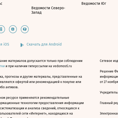
ьс
Ведомости Юг
Ведомости Северо-
Запад
я iOS
Скачать для Android
ание материалов допускается только при соблюдении
Сетевое изд
атки
и при наличии гиперссылки на vedomosti.ru
Решение Фе
ка, прогнозы и другие материалы, представленные на
информацио
 являются офертой или рекомендацией к покупке или
от 27 ноября
ибо активов.
Учредитель
ном ресурсе применяются рекомендательные
ормационные технологии предоставления информации
Главный ре
 систематизации и анализа сведений, относящихся к
ользователей сети «Интернет», находящихся на
Электронна