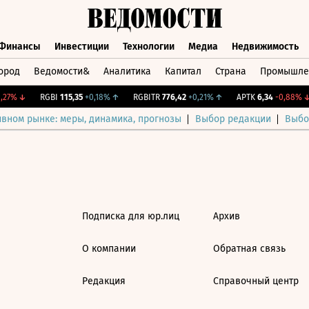
Финансы
Инвестиции
Технологии
Медиа
Недвижимость
ород
Ведомости&
Аналитика
Капитал
Страна
Промышле
а
Финансы
Инвестиции
Технологии
Медиа
Недвижимос
27%
↓
RGBI
115,35
+0,18%
↑
RGBITR
776,42
+0,21%
↑
APTK
6,34
-0,88%
↓
ивном рынке: меры, динамика, прогнозы
Выбор редакции
Выбо
Подписка для юр.лиц
Архив
О компании
Обратная связь
Редакция
Справочный центр