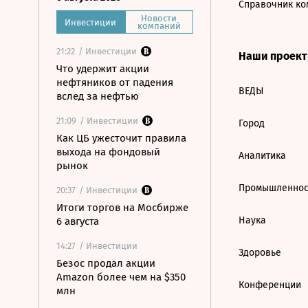
Справочник ко
Новости
Инвестиции
компаний
21:22
/ Инвестиции
Наши проек
Что удержит акции
нефтяников от падения
ВЕДЫ
вслед за нефтью
21:09
/ Инвестиции
Город
Как ЦБ ужесточит правила
выхода на фондовый
Аналитика
рынок
Промышленнос
20:37
/ Инвестиции
Итоги торгов на Мосбирже
Наука
6 августа
14:27
/ Инвестиции
Здоровье
Безос продал акции
Amazon более чем на $350
Конференции
млн