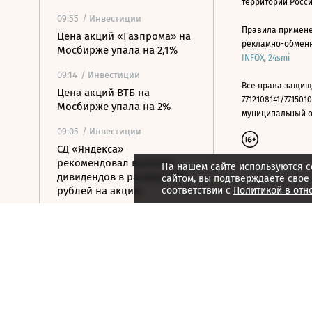
территории Росс
09:55
/ Инвестиции
Правила примене
Цена акций «Газпрома» на
рекламно-обменно
Мосбирже упала на 2,1%
INFOX
,
24smi
09:14
/ Инвестиции
Все права защищ
Цена акций ВТБ на
7712108141/7715010
Мосбирже упала на 2%
муниципальный окр
09:05
/ Инвестиции
СД «Яндекса»
рекомендовал выплату
На нашем сайте используются c
дивидендов в размере 110
сайтом, вы подтверждаете свое
рублей на акцию
соответствии с
Политикой в отн
09:03
/ Инвестиции
Российский рынок акций
перешел к снижению
08:49
/ Инвестиции
ЦБ ужесточил требования к
листингу ценных бумаг