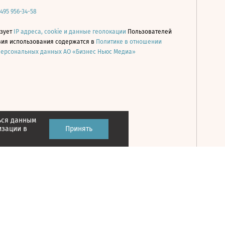
 495 956-34-58
ьзует
IP адреса, cookie и данные геолокации
Пользователей
овия использования содержатся в
Политике в отношении
персональных данных АО «Бизнес Ньюс Медиа»
ься данным
Принять
изации в