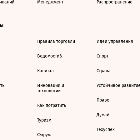
мпаний
Менеджмент
Распространение
ты
Правила торговли
Идеи управления
Ведомости&
Спорт
Капитал
Страна
ть
Инновации и
Устойчивое развити
технологии
Право
Как потратить
Думай
Туризм
Техуспех
Форум