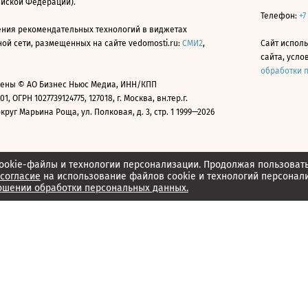
ийской Федерации).
Телефон:
+7
ния рекомендательных технологий в виджетах
й сети, размещенных на сайте vedomosti.ru:
СМИ2
,
Сайт испол
сайта, усл
обработки 
ены © АО Бизнес Ньюс Медиа, ИНН/КПП
01, ОГРН 1027739124775, 127018, г. Москва, вн.тер.г.
уг Марьина Роща, ул. Полковая, д. 3, стр. 1 1999—2026
ookie-файлы и технологии персонализации. Продолжая пользоват
согласие
на использование файлов cookie и технологий персонал
ошении обработки персональных данных.