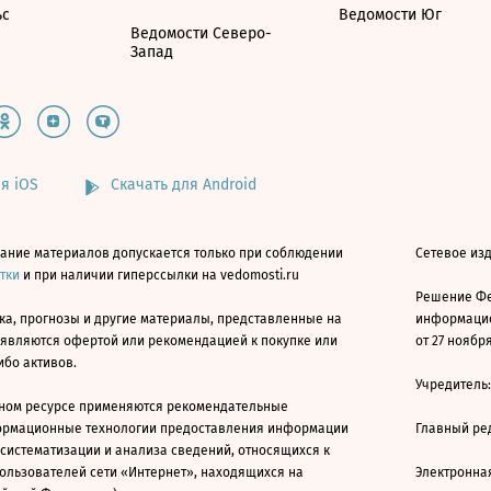
ьс
Ведомости Юг
Ведомости Северо-
Запад
я iOS
Скачать для Android
ание материалов допускается только при соблюдении
Сетевое изд
атки
и при наличии гиперссылки на vedomosti.ru
Решение Фе
ка, прогнозы и другие материалы, представленные на
информацио
 являются офертой или рекомендацией к покупке или
от 27 ноября
ибо активов.
Учредитель
ном ресурсе применяются рекомендательные
ормационные технологии предоставления информации
Главный ре
 систематизации и анализа сведений, относящихся к
ользователей сети «Интернет», находящихся на
Электронна