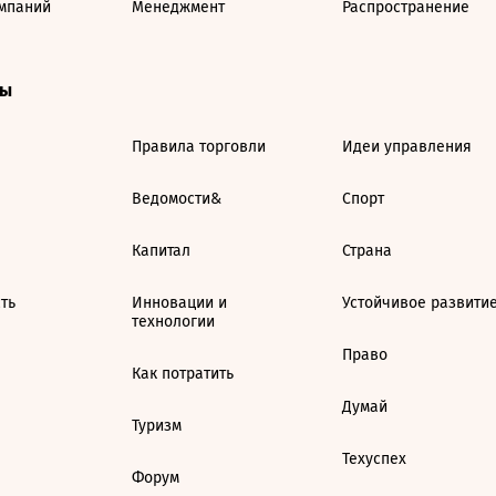
мпаний
Менеджмент
Распространение
ты
Правила торговли
Идеи управления
Ведомости&
Спорт
Капитал
Страна
ть
Инновации и
Устойчивое развити
технологии
Право
Как потратить
Думай
Туризм
Техуспех
Форум