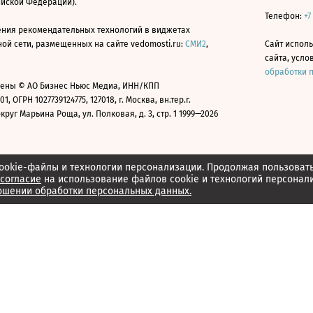
ийской Федерации).
Телефон:
+7
ния рекомендательных технологий в виджетах
й сети, размещенных на сайте vedomosti.ru:
СМИ2
,
Сайт испол
сайта, усл
обработки 
ены © АО Бизнес Ньюс Медиа, ИНН/КПП
01, ОГРН 1027739124775, 127018, г. Москва, вн.тер.г.
уг Марьина Роща, ул. Полковая, д. 3, стр. 1 1999—2026
ookie-файлы и технологии персонализации. Продолжая пользоват
согласие
на использование файлов cookie и технологий персонал
ошении обработки персональных данных.