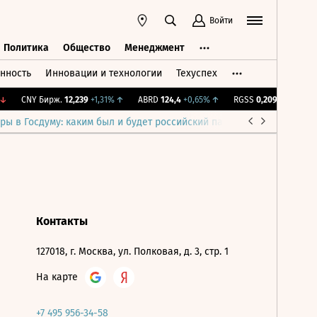
Войти
Политика
Общество
Менеджмент
нность
Инновации и технологии
Техуспех
ть
Политика
Общество
Менеджмент
↓
CNY Бирж.
12,239
+1,31%
↑
ABRD
124,4
+0,65%
↑
RGSS
0,209
-0,1%
↓
ры в Госдуму: каким был и будет российский парламент
Война н
Контакты
127018, г. Москва, ул. Полковая, д. 3, стр. 1
На карте
+7 495 956-34-58