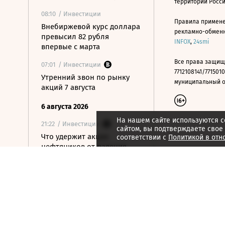
территории Росс
08:10
/ Инвестиции
Правила примене
Внебиржевой курс доллара
рекламно-обменно
превысил 82 рубля
INFOX
,
24smi
впервые с марта
Все права защищ
07:01
/ Инвестиции
7712108141/7715010
Утренний звон по рынку
муниципальный окр
акций 7 августа
6 августа 2026
На нашем сайте используются c
21:22
/ Инвестиции
сайтом, вы подтверждаете свое
Что удержит акции
соответствии с
Политикой в отн
нефтяников от падения
вслед за нефтью
21:09
/ Инвестиции
Как ЦБ ужесточит правила
выхода на фондовый
рынок