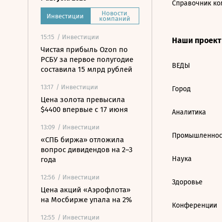
Справочник ко
Новости
Инвестиции
компаний
15:15
/ Инвестиции
Наши проек
Чистая прибыль Ozon по
РСБУ за первое полугодие
ВЕДЫ
составила 15 млрд рублей
13:17
/ Инвестиции
Город
Цена золота превысила
$4400 впервые с 17 июня
Аналитика
13:09
/ Инвестиции
Промышленнос
«СПБ биржа» отложила
вопрос дивидендов на 2–3
Наука
года
12:56
/ Инвестиции
Здоровье
Цена акций «Аэрофлота»
на Мосбирже упала на 2%
Конференции
12:55
/ Инвестиции