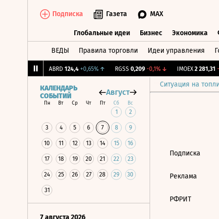
Подписка
Газета
MAX
Глобальные идеи
Бизнес
Экономика
ВЕДЫ
Правила торговли
Идеи управления
Г
Глобальные идеи
Бизнес
Экономик
,239
+1,31%
↑
ABRD
124,4
+0,65%
↑
RGSS
0,209
-0,1%
↓
IMOEX
2 281,31
-0
Ситуация на топл
КАЛЕНДАРЬ
Август
СОБЫТИЙ
Пн
Вт
Ср
Чт
Пт
Сб
Вс
1
2
3
4
5
6
7
8
9
10
11
12
13
14
15
16
Подписка
17
18
19
20
21
22
23
24
25
26
27
28
29
30
Реклама
31
РФРИТ
7 августа 2026