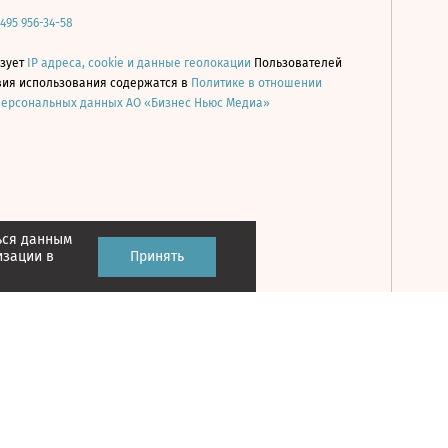
 495 956-34-58
ьзует
IP адреса, cookie и данные геолокации
Пользователей
овия использования содержатся в
Политике в отношении
персональных данных АО «Бизнес Ньюс Медиа»
ься данным
Принять
изации в