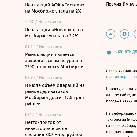
Премия Импул
Цена акций АФК «Система»
на Мосбирже упала на 2%
11:07
/ Инвестиции
Цена акций «Новатэка» на
Мосбирже упала на 2,2%
09:04
/ Инвестиции
Скачать дл
Рынок акций пытается
закрепиться выше уровня
2300 по индексу Мосбиржи
Любое использов
правил перепеч
08:40
/ Инвестиции
В июле объем операций на
Новости, аналити
рынке деривативов
данном сайте, не
Мосбиржи достиг 17,5 трлн
продаже каких-л
рублей
На информацион
08:12
/ Инвестиции
технологии (инф
Нетто-приток от
на основе сбора,
инвесторов в июле
предпочтениям п
составил 33,7 млрд рублей