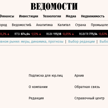
Финансы
Инвестиции
Технологии
Медиа
Недвижимость
ород
Ведомости&
Аналитика
Капитал
Страна
Промышле
а
Финансы
Инвестиции
Технологии
Медиа
Недвижимос
,2%
↓
RTSI
874,64
-1,12%
↓
RGBI
115,18
-0,05%
↓
RGBITR
775,54
-0,02%
ивном рынке: меры, динамика, прогнозы
Выбор редакции
Выбо
Подписка для юр.лиц
Архив
О компании
Обратная связь
Редакция
Справочный центр