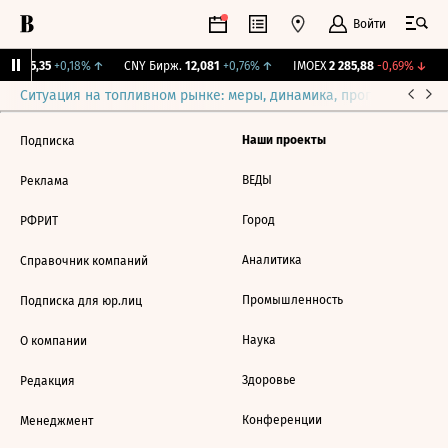
Войти
BI
115,35
+0,18%
↑
CNY Бирж.
12,081
+0,76%
↑
IMOEX
2 285,88
-0,69%
↓
Ситуация на топливном рынке: меры, динамика, прогнозы
Выб
Наши проекты
Подписка
ВЕДЫ
Реклама
Город
РФРИТ
Аналитика
Справочник компаний
Промышленность
Подписка для юр.лиц
Наука
О компании
Здоровье
Редакция
Конференции
Менеджмент