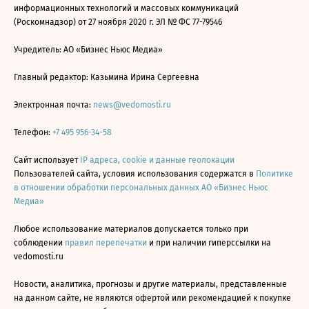
информационных технологий и массовых коммуникаций
(Роскомнадзор) от 27 ноября 2020 г. ЭЛ № ФС 77-79546
Учредитель: АО «Бизнес Ньюс Медиа»
Главный редактор: Казьмина Ирина Сергеевна
Электронная почта:
news@vedomosti.ru
Телефон:
+7 495 956-34-58
Сайт использует
IP адреса, cookie и данные геолокации
Пользователей сайта, условия использования содержатся в
Политике
в отношении обработки персональных данных АО «Бизнес Ньюс
Медиа»
Любое использование материалов допускается только при
соблюдении
правил перепечатки
и при наличии гиперссылки на
vedomosti.ru
Новости, аналитика, прогнозы и другие материалы, представленные
на данном сайте, не являются офертой или рекомендацией к покупке