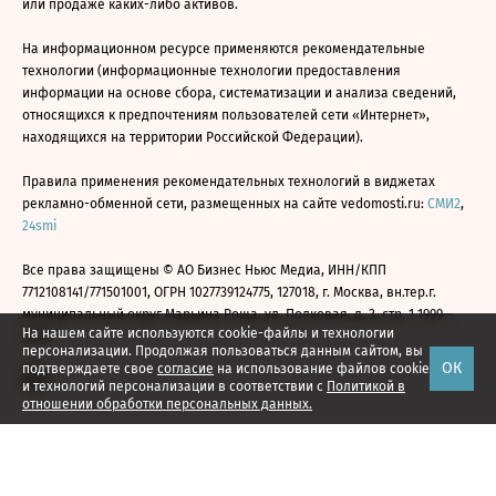
или продаже каких-либо активов.
На информационном ресурсе применяются рекомендательные
технологии (информационные технологии предоставления
информации на основе сбора, систематизации и анализа сведений,
относящихся к предпочтениям пользователей сети «Интернет»,
находящихся на территории Российской Федерации).
Правила применения рекомендательных технологий в виджетах
рекламно-обменной сети, размещенных на сайте vedomosti.ru:
СМИ2
,
24smi
Все права защищены © АО Бизнес Ньюс Медиа, ИНН/КПП
7712108141/771501001, ОГРН 1027739124775, 127018, г. Москва, вн.тер.г.
муниципальный округ Марьина Роща, ул. Полковая, д. 3, стр. 1 1999—
На нашем сайте используются cookie-файлы и технологии
2026
персонализации. Продолжая пользоваться данным сайтом, вы
ОК
подтверждаете свое
согласие
на использование файлов cookie
и технологий персонализации в соответствии с
Политикой в
отношении обработки персональных данных.