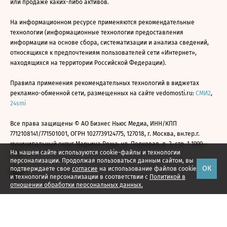
или продаже каких-либо активов.
На информационном ресурсе применяются рекомендательные
технологии (информационные технологии предоставления
информации на основе сбора, систематизации и анализа сведений,
относящихся к предпочтениям пользователей сети «Интернет»,
находящихся на территории Российской Федерации).
Правила применения рекомендательных технологий в виджетах
рекламно-обменной сети, размещенных на сайте vedomosti.ru:
СМИ2
,
24smi
Все права защищены © АО Бизнес Ньюс Медиа, ИНН/КПП
7712108141/771501001, ОГРН 1027739124775, 127018, г. Москва, вн.тер.г.
муниципальный округ Марьина Роща, ул. Полковая, д. 3, стр. 1 1999—
На нашем сайте используются cookie-файлы и технологии
2026
персонализации. Продолжая пользоваться данным сайтом, вы
ОК
подтверждаете свое
согласие
на использование файлов cookie
и технологий персонализации в соответствии с
Политикой в
отношении обработки персональных данных.