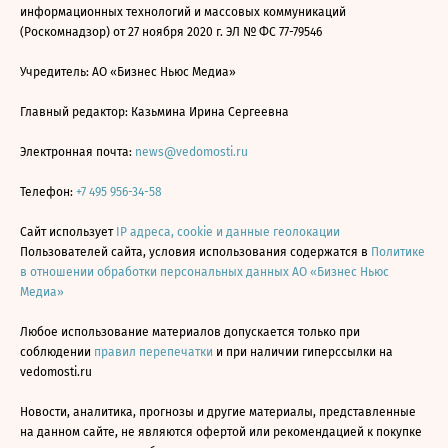
информационных технологий и массовых коммуникаций
(Роскомнадзор) от 27 ноября 2020 г. ЭЛ № ФС 77-79546
Учредитель: АО «Бизнес Ньюс Медиа»
Главный редактор: Казьмина Ирина Сергеевна
Электронная почта:
news@vedomosti.ru
Телефон:
+7 495 956-34-58
Сайт использует
IP адреса, cookie и данные геолокации
Пользователей сайта, условия использования содержатся в
Политике
в отношении обработки персональных данных АО «Бизнес Ньюс
Медиа»
Любое использование материалов допускается только при
соблюдении
правил перепечатки
и при наличии гиперссылки на
vedomosti.ru
Новости, аналитика, прогнозы и другие материалы, представленные
на данном сайте, не являются офертой или рекомендацией к покупке