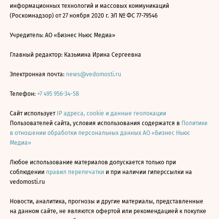
информационных технологий и массовых коммуникаций
(Роскомнадзор) от 27 ноября 2020 г. ЭЛ № ФС 77-79546
Учредитель: АО «Бизнес Ньюс Медиа»
Главный редактор: Казьмина Ирина Сергеевна
Электронная почта:
news@vedomosti.ru
Телефон:
+7 495 956-34-58
Сайт использует
IP адреса, cookie и данные геолокации
Пользователей сайта, условия использования содержатся в
Политике
в отношении обработки персональных данных АО «Бизнес Ньюс
Медиа»
Любое использование материалов допускается только при
соблюдении
правил перепечатки
и при наличии гиперссылки на
vedomosti.ru
Новости, аналитика, прогнозы и другие материалы, представленные
на данном сайте, не являются офертой или рекомендацией к покупке