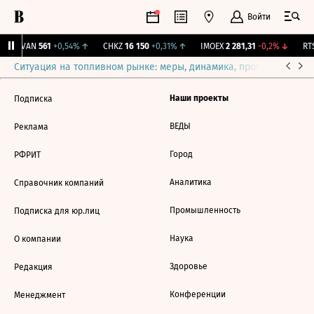
Войти
AVAN
561
+0,54%
↑
CHKZ
16 150
+0,31%
↑
IMOEX
2 281,31
-0,2%
↓
RTS
Ситуация на топливном рынке: меры, динамика, прогнозы
Выб
Наши проекты
Подписка
ВЕДЫ
Реклама
Город
РФРИТ
Аналитика
Справочник компаний
Промышленность
Подписка для юр.лиц
Наука
О компании
Здоровье
Редакция
Конференции
Менеджмент