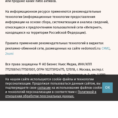
или продаже каких-либо активов.
На информационном ресурсе применяются рекомендательные
технологии (информационные технологии предоставления
информации на основе сбора, систематизации и анализа сведений,
относящихся к предпочтениям пользователей сети «Интернет»,
находящихся на территории Российской Федерации).
Правила применения рекомендательных технологий в виджетах
рекламно-обменной сети, размещенных на сайте vedomosti.ru:
СМИ2
,
24smi
Все права защищены © АО Бизнес Ньюс Медиа, ИНН/КПП
7712108141/771501001, ОГРН 1027739124775, 127018, г. Москва, вн.тер.г.
муниципальный округ Марьина Роща, ул. Полковая, д. 3, стр. 1 1999—
На нашем сайте используются cookie-файлы и технологии
2026
персонализации. Продолжая пользоваться данным сайтом, вы
ОК
подтверждаете свое
согласие
на использование файлов cookie
и технологий персонализации в соответствии с
Политикой в
отношении обработки персональных данных.