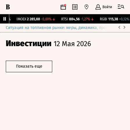
Войти
0
0%
IMOEX
2 285,88
-0,69%
↓
RTSI
884,56
-1,27%
↓
RGBI
115,38
+0,12%
Ситуация на топливном рынке: меры, динамика, прогнозы
Выб
Инвестиции
12 Мая 2026
Показать еще