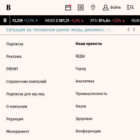
Войти
Бирж.
12,239
+1,31%
↑
IMOEX
2 281,31
-0,2%
↓
RTSI
874,64
-1,12%
↓
RGBI
Ситуация на топливном рынке: меры, динамика, прогнозы
Выб
Наши проекты
Подписка
ВЕДЫ
Реклама
Город
РФРИТ
Аналитика
Справочник компаний
Промышленность
Подписка для юр.лиц
Наука
О компании
Здоровье
Редакция
Конференции
Менеджмент