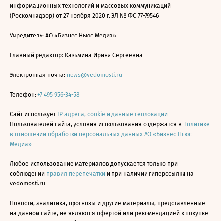
информационных технологий и массовых коммуникаций
(Роскомнадзор) от 27 ноября 2020 г. ЭЛ № ФС 77-79546
Учредитель: АО «Бизнес Ньюс Медиа»
Главный редактор: Казьмина Ирина Сергеевна
Электронная почта:
news@vedomosti.ru
Телефон:
+7 495 956-34-58
Сайт использует
IP адреса, cookie и данные геолокации
Пользователей сайта, условия использования содержатся в
Политике
в отношении обработки персональных данных АО «Бизнес Ньюс
Медиа»
Любое использование материалов допускается только при
соблюдении
правил перепечатки
и при наличии гиперссылки на
vedomosti.ru
Новости, аналитика, прогнозы и другие материалы, представленные
на данном сайте, не являются офертой или рекомендацией к покупке