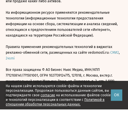
или продаже каких-либо активов.
На информационном ресурсе применяются рекомендательные
технологии (информационные технологии предоставления
информации на основе сбора, систематизации и анализа сведений,
относящихся к предпочтениям пользователей сети «Интернет»,
находящихся на территории Российской Федерации).
Правила применения рекомендательных технологий в виджетах
рекламно-обменной сети, размещенных на сайте vedomosti.ru:
СМИ2
,
24smi
Все права защищены © АО Бизнес Ньюс Медиа, ИНН/КПП
7712108141/771501001, ОГРН 1027739124775, 127018, г. Москва, вн.тер.г.
муниципальный округ Марьина Роща, ул. Полковая, д. 3, стр. 1 1999—
На нашем сайте используются cookie-файлы и технологии
2026
персонализации. Продолжая пользоваться данным сайтом, вы
ОК
подтверждаете свое
согласие
на использование файлов cookie
и технологий персонализации в соответствии с
Политикой в
отношении обработки персональных данных.