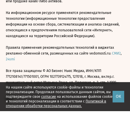
или продаже каких-либо активов.
На информационном ресурсе применяются рекомендательные
технологии (информационные технологии предоставления
информации на основе сбора, систематизации и анализа сведений,
относящихся к предпочтениям пользователей сети «Интернет»,
находящихся на территории Российской Федерации).
Правила применения рекомендательных технологий в виджетах
рекламно-обменной сети, размещенных на сайте vedomosti.ru:
СМИ2
,
24smi
Все права защищены © АО Бизнес Ньюс Медиа, ИНН/КПП
7712108141/771501001, ОГРН 1027739124775, 127018, г. Москва, вн.тер.г.
муниципальный округ Марьина Роща, ул. Полковая, д. 3, стр. 1 1999—
На нашем сайте используются cookie-файлы и технологии
2026
персонализации. Продолжая пользоваться данным сайтом, вы
ОК
подтверждаете свое
согласие
на использование файлов cookie
и технологий персонализации в соответствии с
Политикой в
отношении обработки персональных данных.