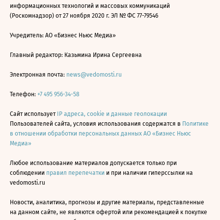
информационных технологий и массовых коммуникаций
(Роскомнадзор) от 27 ноября 2020 г. ЭЛ № ФС 77-79546
Учредитель: АО «Бизнес Ньюс Медиа»
Главный редактор: Казьмина Ирина Сергеевна
Электронная почта:
news@vedomosti.ru
Телефон:
+7 495 956-34-58
Сайт использует
IP адреса, cookie и данные геолокации
Пользователей сайта, условия использования содержатся в
Политике
в отношении обработки персональных данных АО «Бизнес Ньюс
Медиа»
Любое использование материалов допускается только при
соблюдении
правил перепечатки
и при наличии гиперссылки на
vedomosti.ru
Новости, аналитика, прогнозы и другие материалы, представленные
на данном сайте, не являются офертой или рекомендацией к покупке