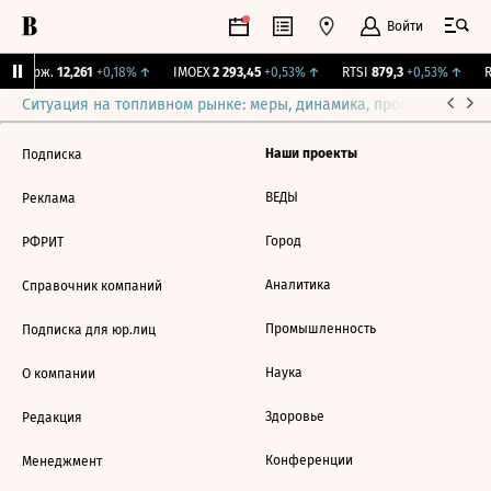
Войти
Y Бирж.
12,261
+0,18%
↑
IMOEX
2 293,45
+0,53%
↑
RTSI
879,3
+0,53%
↑
R
Ситуация на топливном рынке: меры, динамика, прогнозы
Выб
Наши проекты
Подписка
ВЕДЫ
Реклама
Город
РФРИТ
Аналитика
Справочник компаний
Промышленность
Подписка для юр.лиц
Наука
О компании
Здоровье
Редакция
Конференции
Менеджмент