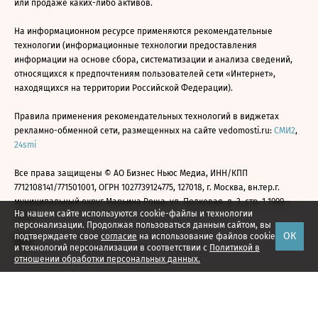
или продаже каких-либо активов.
На информационном ресурсе применяются рекомендательные
технологии (информационные технологии предоставления
информации на основе сбора, систематизации и анализа сведений,
относящихся к предпочтениям пользователей сети «Интернет»,
находящихся на территории Российской Федерации).
Правила применения рекомендательных технологий в виджетах
рекламно-обменной сети, размещенных на сайте vedomosti.ru:
СМИ2
,
24smi
Все права защищены © АО Бизнес Ньюс Медиа, ИНН/КПП
7712108141/771501001, ОГРН 1027739124775, 127018, г. Москва, вн.тер.г.
муниципальный округ Марьина Роща, ул. Полковая, д. 3, стр. 1 1999—
На нашем сайте используются cookie-файлы и технологии
2026
персонализации. Продолжая пользоваться данным сайтом, вы
ОК
подтверждаете свое
согласие
на использование файлов cookie
и технологий персонализации в соответствии с
Политикой в
отношении обработки персональных данных.