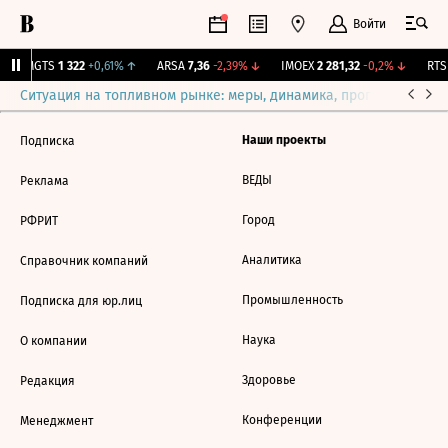
Войти
MGTS
1 322
+0,61%
↑
ARSA
7,36
-2,39%
↓
IMOEX
2 281,32
-0,2%
↓
RTSI
Ситуация на топливном рынке: меры, динамика, прогнозы
Выб
Наши проекты
Подписка
ВЕДЫ
Реклама
Город
РФРИТ
Аналитика
Справочник компаний
Промышленность
Подписка для юр.лиц
Наука
О компании
Здоровье
Редакция
Конференции
Менеджмент