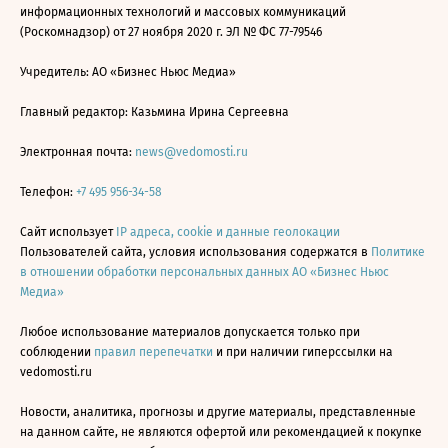
информационных технологий и массовых коммуникаций
(Роскомнадзор) от 27 ноября 2020 г. ЭЛ № ФС 77-79546
Учредитель: АО «Бизнес Ньюс Медиа»
Главный редактор: Казьмина Ирина Сергеевна
Электронная почта:
news@vedomosti.ru
Телефон:
+7 495 956-34-58
Сайт использует
IP адреса, cookie и данные геолокации
Пользователей сайта, условия использования содержатся в
Политике
в отношении обработки персональных данных АО «Бизнес Ньюс
Медиа»
Любое использование материалов допускается только при
соблюдении
правил перепечатки
и при наличии гиперссылки на
vedomosti.ru
Новости, аналитика, прогнозы и другие материалы, представленные
на данном сайте, не являются офертой или рекомендацией к покупке