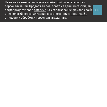
На нашем сайте используются cookie-файлы и технологии
персонализации. Продолжая пользоваться данным сайтом, вы
ОК
подтверждаете свое
согласие
на использование файлов cookie
и технологий персонализации в соответствии с
Политикой в
отношении обработки персональных данных.
Наши проекты
Подписка
Реклама
Справочник компаний
Об издании
Редакция