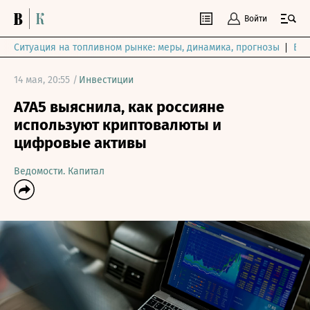
Войти
Ситуация на топливном рынке: меры, динамика, прогнозы
Выб
14 мая, 20:55 /
Инвестиции
A7A5 выяснила, как россияне
используют криптовалюты и
цифровые активы
Ведомости. Капитал