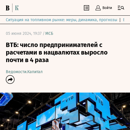
Войти
Ситуация на топливном рынке: меры, динамика, прогнозы
Выб
05 июня 2024, 19:37 /
МСБ
ВТБ: число предпринимателей с
расчетами в нацвалютах выросло
почти в 4 раза
Ведомости.Капитал