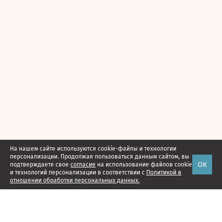
На нашем сайте используются cookie-файлы и технологии
персонализации. Продолжая пользоваться данным сайтом, вы
ОК
подтверждаете свое
согласие
на использование файлов cookie
и технологий персонализации в соответствии с
Политикой в
отношении обработки персональных данных.