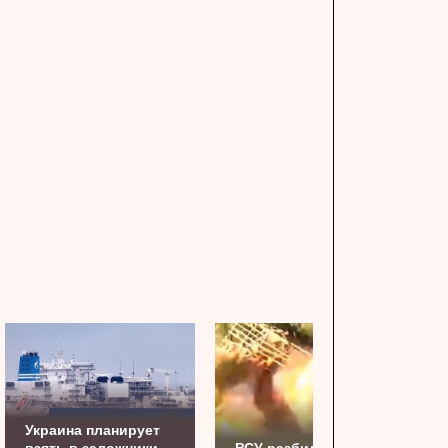
Украина планирует
взять в заложники
ВСУ разбили и