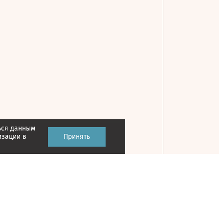
ься данным
изации в
Принять