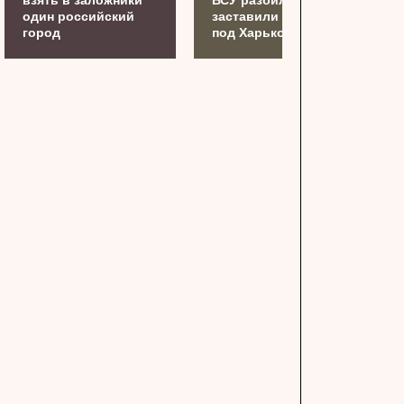
один российский
заставили бежать
город
под Харьковом