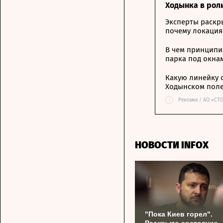
Ходынка в рол
Эксперты раскр
почему локация
В чем принципи
парка под окна
Какую линейку 
Ходынском пол
i
Реклама / АО «СТ
НОВОСТИ INFOX
"Пока Киев горел".
Раскрыто состояние