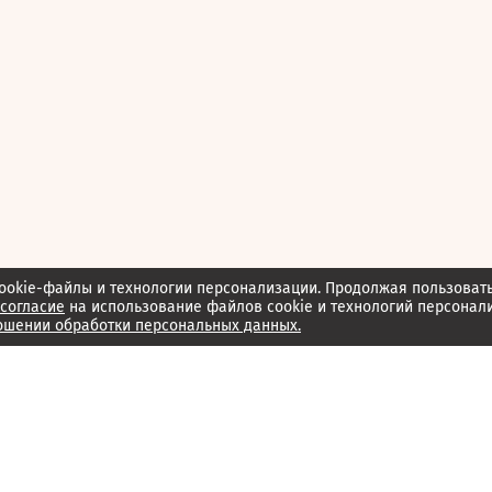
ookie-файлы и технологии персонализации. Продолжая пользоват
согласие
на использование файлов cookie и технологий персонал
ошении обработки персональных данных.