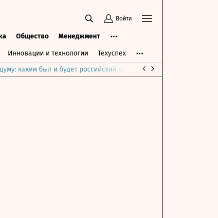
Войти
ка
Общество
Менеджмент
Инновации и технологии
Техуспех
думу: каким был и будет российский парламент
Война на Ближне