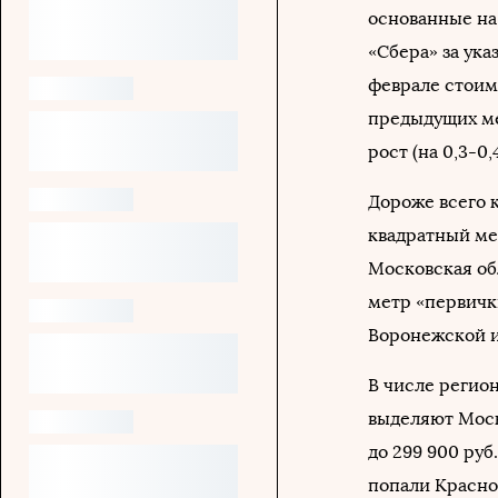
основанные на
«Сбера» за ук
феврале стоимо
предыдущих ме
рост (на 0,3-0
Дороже всего к
квадратный мет
Московская обл
метр «первичк
Воронежской и 
В числе регио
выделяют Моск
до 299 900 руб
попали Краснод