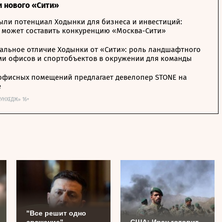
и нового «Сити»
ыли потенциал Ходынки для бизнеса и инвестиций:
 может составить конкуренцию «Москва-Сити»
альное отличие Ходынки от «Сити»: роль ландшафтного
ми офисов и спортобъектов в окружении для команды
офисных помещений предлагает девелопер STONE на
е
ОУНХЕДЖ» 16+
"Все решит одно
сражение".
США: Иран готовит