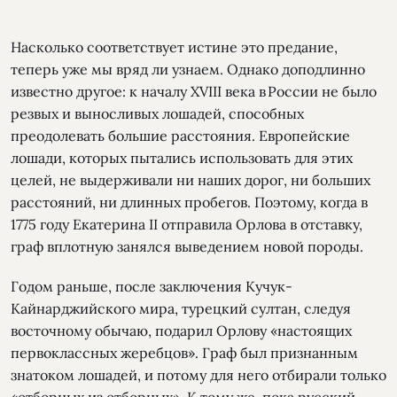
Насколько соответствует истине это предание,
теперь уже мы вряд ли узнаем. Однако доподлинно
известно другое: к началу XVIII века в России не было
резвых и выносливых лошадей, способных
преодолевать большие расстояния. Европейские
лошади, которых пытались использовать для этих
целей, не выдерживали ни наших дорог, ни больших
расстояний, ни длинных пробегов. Поэтому, когда в
1775 году Екатерина II отправила Орлова в отставку,
граф вплотную занялся выведением новой породы.
Годом раньше, после заключения Кучук-
Кайнарджийского мира, турецкий султан, следуя
восточному обычаю, подарил Орлову «настоящих
первоклассных жеребцов». Граф был признанным
знатоком лошадей, и потому для него отбирали только
«отборных из отборных». К тому же, пока русский