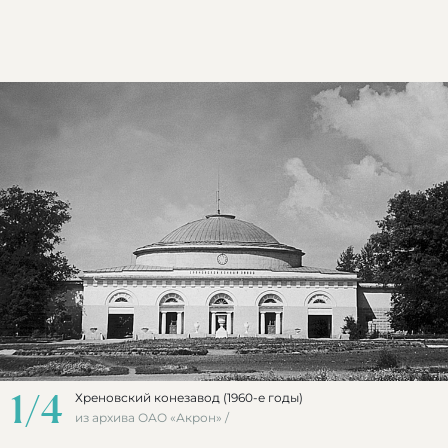
1
/
4
Хреновский конезавод (1960-е годы)
из архива ОАО «Акрон» /