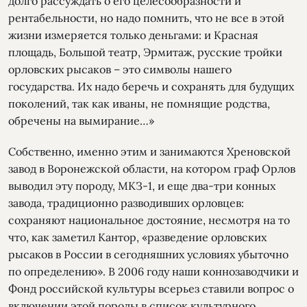
долго рассуждать о его целесообразности и
рентабельности, но надо помнить, что не все в этой
жизни измеряется только деньгами: и Красная
площадь, Большой театр, Эрмитаж, русские тройки
орловских рысаков – это символы нашего
государства. Их надо беречь и сохранять для будущих
поколений, так как иваны, не помнящие родства,
обречены на вымирание…»
Собственно, именно этим и занимаются Хреновской
завод в Воронежской области, на котором граф Орлов
выводил эту породу, МКЗ-1, и еще два-три конных
завода, традиционно разводивших орловцев:
сохраняют национальное достояние, несмотря на то
что, как заметил Кантор, «разведение орловских
рысаков в России в сегодняшних условиях убыточно
по определению». В 2006 году наши коннозаводчики и
Фонд российской культуры всерьез ставили вопрос о
включении этой породы в список культурного