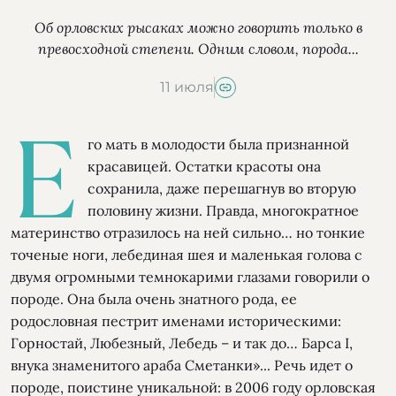
Об орловских рысаках можно говорить только в
превосходной степени. Одним словом, порода...
11 июля
Е
го мать в молодости была признанной
красавицей. Остатки красоты она
сохранила, даже перешагнув во вторую
половину жизни. Правда, многократное
материнство отразилось на ней сильно… но тонкие
точеные ноги, лебединая шея и маленькая голова с
двумя огромными темнокарими глазами говорили о
породе. Она была очень знатного рода, ее
родословная пестрит именами историческими:
Горностай, Любезный, Лебедь – и так до… Барса I,
внука знаменитого араба Сметанки»... Речь идет о
породе, поистине уникальной: в 2006 году орловская