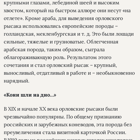
крупными глазами, лебединой шеей и высоким
хвостом, который на быстром аллюре они несут «на
отлете». Кроме араба, для выведения орловского
рысака использовались европейские породы –
голландская, мекленбургская и т. д. Это были лошади
сильные, тяжелые и грузноватые. Облегченная
арабская порода, таким образом, сыграла
облагораживающую роль. Результатом этого
сочетания и стал орловский рысак – крупный,
выносливый, отдатливый в работе и – необыкновенно
нарядный.
«Кони шли на дно…»
В XIX и начале XX века орловские рысаки были
чрезвычайно популярны. По общему признанию
российских и зарубежных коневодов, эта порода без
преувеличения стала визитной карточкой России.
В 1910 году на российских конных заводах находилось