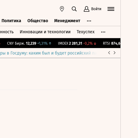
Войти
Политика
Общество
Менеджмент
нность
Инновации и технологии
Техуспех
ть
Политика
Общество
Менеджмент
CNY Бирж.
12,239
+1,31%
↑
IMOEX
2 281,31
-0,2%
↓
RTSI
874,64
-1,12%
↓
ры в Госдуму: каким был и будет российский парламент
Война н