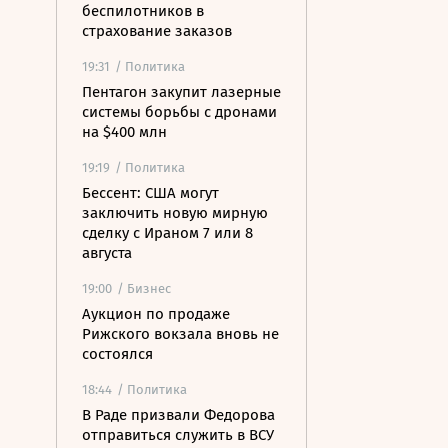
беспилотников в
страхование заказов
19:31
/ Политика
Пентагон закупит лазерные
системы борьбы с дронами
на $400 млн
19:19
/ Политика
Бессент: США могут
заключить новую мирную
сделку с Ираном 7 или 8
августа
19:00
/ Бизнес
Аукцион по продаже
Рижского вокзала вновь не
состоялся
18:44
/ Политика
В Раде призвали Федорова
отправиться служить в ВСУ