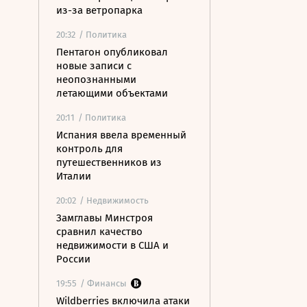
из-за ветропарка
20:32
/ Политика
Пентагон опубликовал
новые записи с
неопознанными
летающими объектами
20:11
/ Политика
Испания ввела временный
контроль для
путешественников из
Италии
20:02
/ Недвижимость
Замглавы Минстроя
сравнил качество
недвижимости в США и
России
19:55
/ Финансы
Wildberries включила атаки