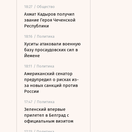
18:27
/ Общество
Ахмат Кадыров получил
звание Героя Чеченской
Республики
18:16
/ Политика
Хуситы атаковали военную
базу просаудовских сил в
Йемене
18:11
/ Политика
Американский сенатор
предупредил о рисках из-
за новых санкций против
России
17:47
/ Политика
Зеленский впервые
прилетел в Белград с
официальным визитом
17:23
/ Политика