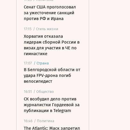
Сенат США проголосовал
за ужесточение санкций
против РФ и Ирана
17:15
/ Стиль жизни
Хорватия отказала
лидерам сборной России в
визах для участия в ЧЕ по
гимнастике
17:07
/
Страна
В Белгородской области от
удара FPV-дрона погиб
велосипедист
16:51
/ Общество
СК возбудил дело против
журналистки Гордеевой за
публикации в Telegram
16:46
/ Политика
The Atlantic: Маск запретил