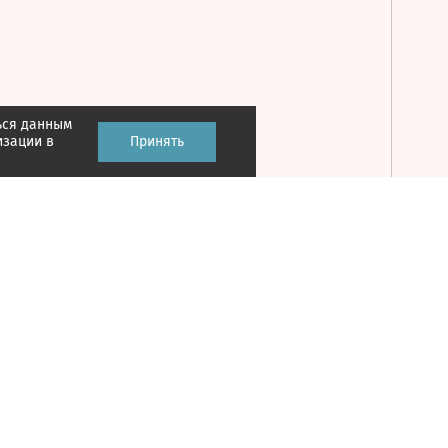
ься данным
Принять
изации в