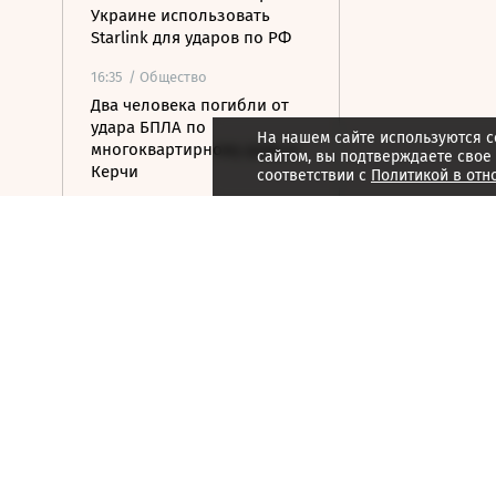
Украине использовать
Starlink для ударов по РФ
16:35
/ Общество
Два человека погибли от
удара БПЛА по
На нашем сайте используются c
многоквартирному дому в
сайтом, вы подтверждаете свое
Керчи
соответствии с
Политикой в отн
16:32
/ Бизнес
Сбор тепличных овощей в
РФ вырос на 3,5% до 1 млн
тонн
16:23
/ Политика
Суд США остановил проект
строительства бального
зала в Белом доме
16:11
/ Политика
СМИ: Иран хочет отмены
санкций США в обмен на