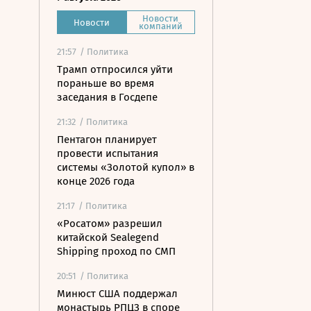
Новости
Новости
компаний
21:57
/ Политика
Трамп отпросился уйти
пораньше во время
заседания в Госдепе
21:32
/ Политика
Пентагон планирует
провести испытания
системы «Золотой купол» в
конце 2026 года
21:17
/ Политика
«Росатом» разрешил
китайской Sealegend
Shipping проход по СМП
20:51
/ Политика
Минюст США поддержал
монастырь РПЦЗ в споре