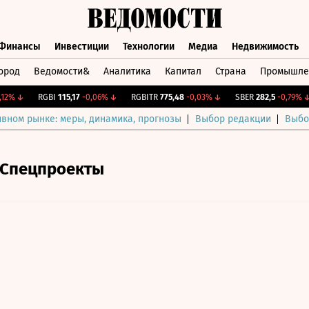
Финансы
Инвестиции
Технологии
Медиа
Недвижимость
ород
Ведомости&
Аналитика
Капитал
Страна
Промышле
а
Финансы
Инвестиции
Технологии
Медиа
Недвижимос
%
↓
RGBI
115,17
-0,06%
↓
RGBITR
775,48
-0,03%
↓
SBER
282,5
-0,79%
↓
ивном рынке: меры, динамика, прогнозы
Выбор редакции
Выбо
Спецпроекты