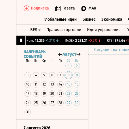
Подписка
Газета
MAX
Глобальные идеи
Бизнес
Экономика
ВЕДЫ
Правила торговли
Идеи управления
Г
Глобальные идеи
Бизнес
Экономик
9%
↓
CNY Бирж.
12,239
+1,31%
↑
IMOEX
2 281,31
-0,2%
↓
RTSI
874,64
-1,12
Ситуация на топл
КАЛЕНДАРЬ
Август
СОБЫТИЙ
Пн
Вт
Ср
Чт
Пт
Сб
Вс
1
2
3
4
5
6
7
8
9
10
11
12
13
14
15
16
17
18
19
20
21
22
23
24
25
26
27
28
29
30
31
7 августа 2026