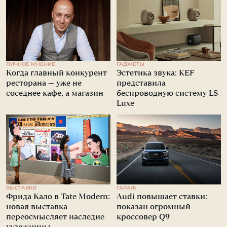
ЛИЧНОЕ МНЕНИЕ
ГАДЖЕТЫ
Когда главный конкурент
Эстетика звука: KEF
ресторана — уже не
представила
соседнее кафе, а магазин
беспроводную систему LS
Luxe
ВЫСТАВКИ
ГАРАЖ
Фрида Кало в Tate Modern:
Audi повышает ставки:
новая выставка
показан огромный
переосмысляет наследие
кроссовер Q9
художницы