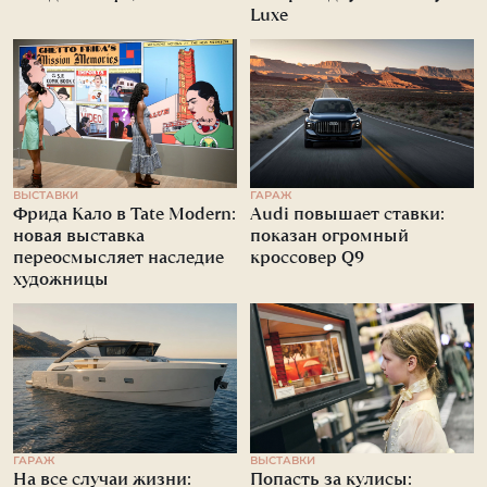
Luxe
ВЫСТАВКИ
ГАРАЖ
Фрида Кало в Tate Modern:
Audi повышает ставки:
новая выставка
показан огромный
переосмысляет наследие
кроссовер Q9
художницы
ГАРАЖ
ВЫСТАВКИ
На все случаи жизни:
Попасть за кулисы: