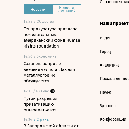
Справочник ко
Новости
Новости
компаний
14:54
/ Общество
Наши проек
Генпрокуратура признала
нежелательным
ВЕДЫ
американский фонд Human
Rights Foundation
Город
14:50
/ Экономика
Сазанов: вопрос о
Аналитика
введении windfall tax для
металлургов не
Промышленнос
обсуждается
14:37
/ Бизнес
Наука
Путин разрешил
приватизацию
Здоровье
«Шереметьево»
Конференции
14:34
/
Страна
В Запорожской области от