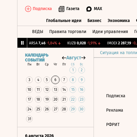
Подписка
Газета
MAX
Глобальные идеи
Бизнес
Экономика
ВЕДЫ
Правила торговли
Идеи управления
Г
Глобальные идеи
Бизнес
Экономик
94
+0,87%
↑
ARSA
7,46
-1,84%
↓
KUZB
0,028
-1,91%
↓
IMOEX
2 287,19
-0,6
Ситуация на топл
КАЛЕНДАРЬ
Август
СОБЫТИЙ
Пн
Вт
Ср
Чт
Пт
Сб
Вс
1
2
3
4
5
6
7
8
9
10
11
12
13
14
15
16
Подписка
17
18
19
20
21
22
23
24
25
26
27
28
29
30
Реклама
31
РФРИТ
6 августа 2026