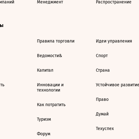
мпаний
Менеджмент
Распространение
ты
Правила торговли
Идеи управления
Ведомости&
Спорт
Капитал
Страна
ть
Инновации и
Устойчивое развити
технологии
Право
Как потратить
Думай
Туризм
Техуспех
Форум