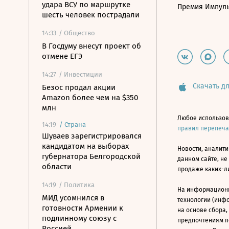
удара ВСУ по маршрутке
Премия Импул
шесть человек пострадали
14:33
/ Общество
В Госдуму внесут проект об
отмене ЕГЭ
14:27
/ Инвестиции
Скачать дл
Безос продал акции
Amazon более чем на $350
млн
Любое использов
14:19
/
Страна
правил перепеч
Шуваев зарегистрировался
кандидатом на выборах
Новости, аналити
губернатора Белгородской
данном сайте, не
области
продаже каких-л
14:19
/ Политика
На информацион
МИД усомнился в
технологии (инф
готовности Армении к
на основе сбора,
подлинному союзу с
предпочтениям п
Россией