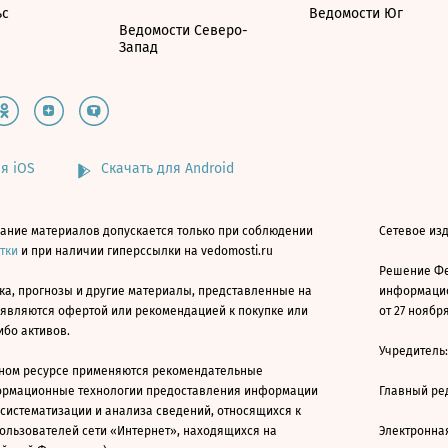
ьс
Ведомости Юг
Ведомости Северо-
Запад
я iOS
Скачать для Android
ание материалов допускается только при соблюдении
Сетевое изд
атки
и при наличии гиперссылки на vedomosti.ru
Решение Фе
ка, прогнозы и другие материалы, представленные на
информацио
 являются офертой или рекомендацией к покупке или
от 27 ноября
ибо активов.
Учредитель
ном ресурсе применяются рекомендательные
ормационные технологии предоставления информации
Главный ре
 систематизации и анализа сведений, относящихся к
ользователей сети «Интернет», находящихся на
Электронна