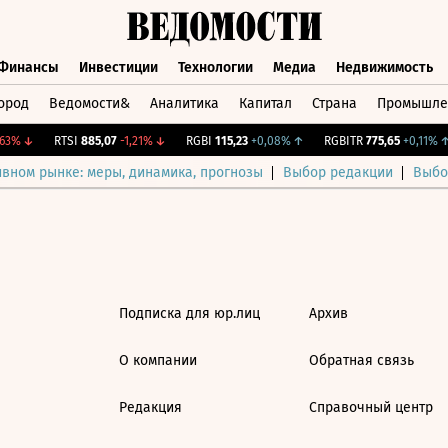
Финансы
Инвестиции
Технологии
Медиа
Недвижимость
ород
Ведомости&
Аналитика
Капитал
Страна
Промышле
а
Финансы
Инвестиции
Технологии
Медиа
Недвижимос
3%
↓
RTSI
885,07
-1,21%
↓
RGBI
115,23
+0,08%
↑
RGBITR
775,65
+0,11%
↑
ивном рынке: меры, динамика, прогнозы
Выбор редакции
Выбо
Подписка для юр.лиц
Архив
О компании
Обратная связь
Редакция
Справочный центр