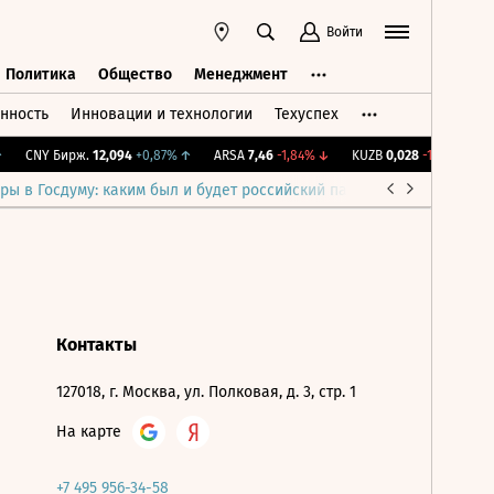
Войти
Политика
Общество
Менеджмент
нность
Инновации и технологии
Техуспех
ть
Политика
Общество
Менеджмент
CNY Бирж.
12,094
+0,87%
↑
ARSA
7,46
-1,84%
↓
KUZB
0,028
-1,91%
↓
I
ры в Госдуму: каким был и будет российский парламент
Война н
Контакты
127018, г. Москва, ул. Полковая, д. 3, стр. 1
На карте
+7 495 956-34-58