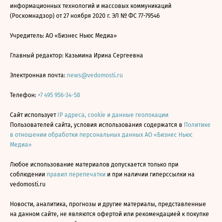
информационных технологий и массовых коммуникаций
(Роскомнадзор) от 27 ноября 2020 г. ЭЛ № ФС 77-79546
Учредитель: АО «Бизнес Ньюс Медиа»
Главный редактор: Казьмина Ирина Сергеевна
Электронная почта:
news@vedomosti.ru
Телефон:
+7 495 956-34-58
Сайт использует
IP адреса, cookie и данные геолокации
Пользователей сайта, условия использования содержатся в
Политике
в отношении обработки персональных данных АО «Бизнес Ньюс
Медиа»
Любое использование материалов допускается только при
соблюдении
правил перепечатки
и при наличии гиперссылки на
vedomosti.ru
Новости, аналитика, прогнозы и другие материалы, представленные
на данном сайте, не являются офертой или рекомендацией к покупке