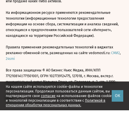
или продаже каких-либо активов.
На информационном ресурсе применяются рекомендательные
технологии (информационные технологии предоставления
информации на основе сбора, систематизации и анализа сведений,
относящихся к предпочтениям пользователей сети «Интернет»,
находящихся на территории Российской Федерации).
Правила применения рекомендательных технологий в виджетах
рекламно-обменной сети, размещенных на сайте vedomosti.ru:
СМИ2
,
24smi
Все права защищены © АО Бизнес Ньюс Медиа, ИНН/КПП
7712108141/771501001, ОГРН 1027739124775, 127018, г. Москва, вн.тер.г.
муниципальный округ Марьина Роща, ул. Полковая, д. 3, стр. 1 1999—
На нашем сайте используются cookie-файлы и технологии
2026
персонализации. Продолжая пользоваться данным сайтом, вы
ОК
подтверждаете свое
согласие
на использование файлов cookie
и технологий персонализации в соответствии с
Политикой в
отношении обработки персональных данных.