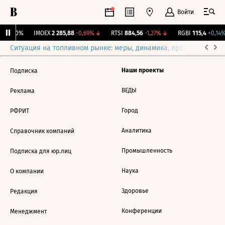
Войти
ж.
0
0%
IMOEX
2 285,88
-0,69%
↓
RTSI
884,56
-1,27%
↓
RGBI
115,4
+0,14%
Ситуация на топливном рынке: меры, динамика, прогнозы
Выб
Наши проекты
Подписка
ВЕДЫ
Реклама
Город
РФРИТ
Аналитика
Справочник компаний
Промышленность
Подписка для юр.лиц
Наука
О компании
Здоровье
Редакция
Конференции
Менеджмент