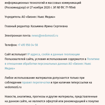
информационных технологий и массовых коммуникаций
(Роскомнадзор) от 27 ноября 2020 г. ЭЛ № ФС 77-79546
Учредитель: АО «Бизнес Ньюс Медиа»
Главный редактор: Казьмина Ирина Сергеевна
Электронная почта:
news@vedomosti.ru
Телефон:
+7 495 956-34-58
Сайт использует
IP адреса, cookie и данные геолокации
Пользователей сайта, условия использования содержатся в
Политике
в отношении обработки персональных данных АО «Бизнес Ньюс
Медиа»
Любое использование материалов допускается только при
соблюдении
правил перепечатки
и при наличии гиперссылки на
vedomosti.ru
Новости, аналитика, прогнозы и другие материалы, представленные
на данном сайте, не являются офертой или рекомендацией к покупке