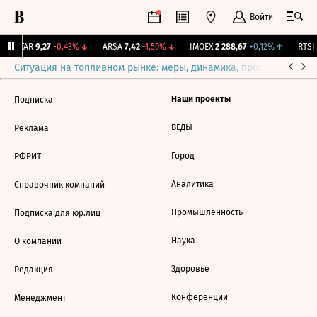
Войти
UTAR
9,27
-0,43%
↓
ARSA
7,42
-1,59%
↓
IMOEX
2 288,67
+0,12%
↑
RTSI
Ситуация на топливном рынке: меры, динамика, прогнозы
Выб
Наши проекты
Подписка
ВЕДЫ
Реклама
Город
РФРИТ
Аналитика
Справочник компаний
Промышленность
Подписка для юр.лиц
Наука
О компании
Здоровье
Редакция
Конференции
Менеджмент