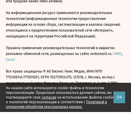
или продаже каких-либо активов.
На информационном ресурсе применяются рекомендательные
технологии (информационные технологии предоставления
информации на основе сбора, систематизации и анализа сведений,
относящихся к предпочтениям пользователей сети «Интернет»,
находящихся на территории Российской Федерации).
Правила применения рекомендательных технологий в виджетах
рекламно-обменной сети, размещенных на сайте vedomosti.ru:
СМИ2
,
24smi
Все права защищены © АО Бизнес Ньюс Медиа, ИНН/КПП
7712108141/771501001, ОГРН 1027739124775, 127018, г. Москва, вн.тер.г.
муниципальный округ Марьина Роща, ул. Полковая, д. 3, стр. 1 1999—
На нашем сайте используются cookie-файлы и технологии
2026
персонализации. Продолжая пользоваться данным сайтом, вы
ОК
подтверждаете свое
согласие
на использование файлов cookie
и технологий персонализации в соответствии с
Политикой в
отношении обработки персональных данных.