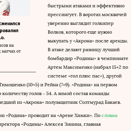
быстрыми атаками и эффективно
прессингует. В воротах москвичей
уверенно выглядит голкипер
сменился
провалил
Волков, которого еще нужно
.о.
выкупать у «Акрона» после аренды.
сов на
В атаке делают разницу лучший
 матчах от
бомбардир «Родины» в чемпионате
Артем Максименко (набрал 15+2 по
системе «гол плюс пас»), другой
имошенко (10+5) и Рейна (7+9). «Родина» на первом
о количеству голов – 54. А зимой состав команды
едший из «Акрона» полузащитник Солтмурад Бакаев.
и «Родина» проводит на «Арене Химки». По
словам
иректора «Родины» Алексея Зинина, главная