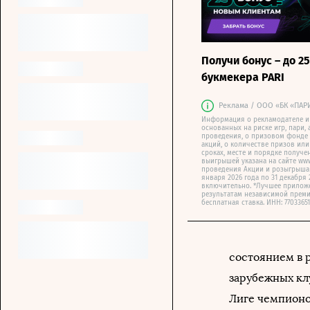
Получи бонус – до 25
букмекера PARI
Реклама / ООО «БК «ПАР
Информация о рекламодателе и
основанных на риске игр, пари, 
проведения, о призовом фонде т
акций, о количестве призов или
сроках, месте и порядке получе
выигрышей указана на сайте www.
проведения Акции и розыгрыша 
января 2026 года по 31 декабря 
включительно. *Лучшее приложе
результатам независимой преми
бесплатная ставка. ИНН: 77033651
состоянием в 
зарубежных кл
Лиге чемпионо