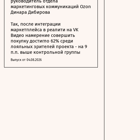
руководитель отдела
маркетинговых коммуникаций Ozon
Динара Дибирова
Так, после интеграции
маркетплейса в реалити на VK
Видео намерение совершить
покупку достигло 62% среди
лояльных зрителей проекта - на 9
п.п. выше контрольной группы
Выпуск от 04.08.2026