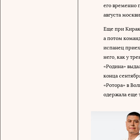
его временно 
августа москви
Еще при Кирак
а потом коман
испанец приех
него, как у тр
«Родина» выда
конца сентябр
«Ротора» в Вол
одержала еще т