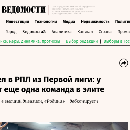
ы
Инвестиции
Технологии
Медиа
Недвижимость
Полити
Город
Ведомости&
Аналитика
Капитал
Страна
Промы
нке: меры, динамика, прогнозы
Выбор редакции
Выборы в Гос
л в РПЛ из Первой лиги: у
 еще одна команда в элите
 в высший дивизион, «Родина» – дебютирует