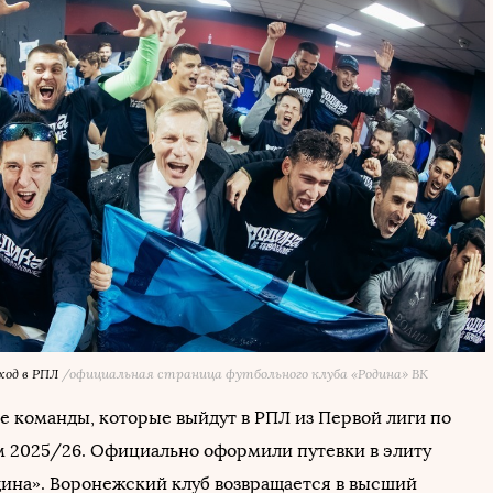
ход в РПЛ
/официальная страница футбольного клуба «Родина» ВК
е команды, которые выйдут в РПЛ из Первой лиги по
м 2025/26. Официально оформили путевки в элиту
дина». Воронежский клуб возвращается в высший