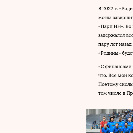
В 2022 г. «Род
могла завершит
«Пари НН». Во
задержался все
пару лет назад
«Родины» буде
«С финансами п
что. Все мои к
Поэтому скольк
том числе в Пр