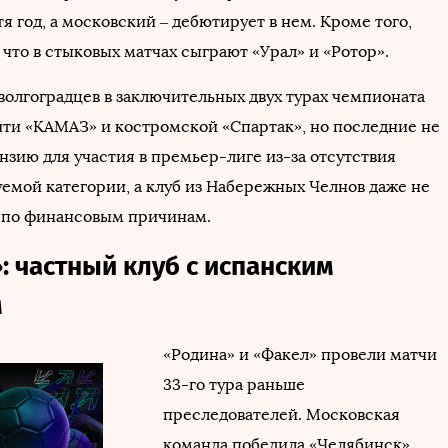
я год, а московский – дебютирует в нем. Кроме того,
 что в стыковых матчах сыграют «Урал» и «Ротор».
волгоградцев в заключительных двух турах чемпионата
йти «КАМАЗ» и костромской «Спартак», но последние не
нзию для участия в премьер-лиге из-за отсутствия
уемой категории, а клуб из Набережных Челнов даже не
у по финансовым причинам.
: частный клуб с испанским
м
«Родина» и «Факел» провели матчи
33-го тура раньше
преследователей. Московская
команда победила «Челябинск»