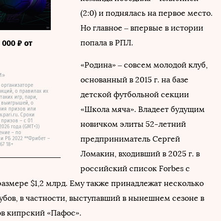
(2:0) и поднялась на первое место.
Но главное – впервые в истории
попала в РПЛ.
 000 ₽ от
«Родина» – совсем молодой клуб,
И»
основанный в 2015 г. на базе
 организаторе
акций, о правилах их
детской футбольной секции
аких игр, пари,
 выигрышей, о
«Школа мяча». Владеет будущим
ния призов или
pari.ru. Сроки
призов – с 01
новичком элиты 52-летний
2026 года (GMT+3)
ние – по
предприниматель Сергей
и РБ 2022 **Фрибет –
67 18+
Ломакин, входивший в 2025 г. в
российский список Forbes с
размере $1,2 млрд. Ему также принадлежат несколько
убов, в частности, выступавший в нынешнем сезоне в
в кипрский «Пафос».