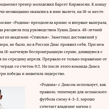
подменял тренер молодежки Барсег Киракосян. К концу
чи неожиданно оказались в зоне вылета, на 16-м месте.
осяне «Родина» преодолела кризис и впервые выиграла,
да расцвела под руководством Хуана Диаса. 48-летний
ал из академии «Севильи». Заметных достижений у
енера, не было, но в России Диас проявил себя. При нем
ла 18-матчевую беспроигрышную серию, длившуюся с
я по середину апреля. Прервало ее только поражение от
гограде со счетом 0:2. Но после этого команда Диаса
ри победы и захватила лидерство.
«Родина» с Диасом использует, как
правило, типичную для испанского
футбола схему 4-3-3, хорошо
сочетает владение мячом с