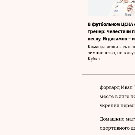
В футбольном ЦСКА 
тренер: Челестини 
весну, Игдисамов – и
Команда лишилась шан
чемпионство, но в двух
Кубка
форвард Иван Т
месте в лиге п
укрепил переш
Домашние матч
спортивного д