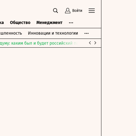
Войти
ка
Общество
Менеджмент
шленность
Инновации и технологии
думу: каким был и будет российский парламент
Война на Ближне