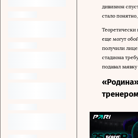
дивизион спуст
стало понятно,
Теоретически 
еще могут обо
получили лице
стадиона треб
подавал заявк
«Родина»
тренеро