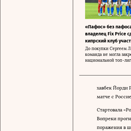
«Пафос» без пафоса
владелец Fix Price 
кипрский клуб учас
До покупки Сергеем 
команда не могла закр
национальной топ-ли
хавбек Йорди 
матче с Россие
Стартовала «Р
Вопреки прогн
поражения в ше