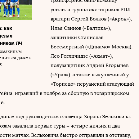
трансферное окно команду
усилила группа экс-игроков РПЛ –
вратари Сергей Волков («Акрон»),
Илья Свинов («Балтика»),
: как
сделал
защитники Станислав
тником ЛЧ
Бессмертный («Динамо» Москва),
Ломакиным
Лео Гогличидзе («Ахмат»),
епиться даже в
ге
полузащитник Андрей Егорычев
(«Урал»), а также выкупленный у
«Торпедо» перуанский атакующий
Рейна, игравший в ноябре за сборную в товарищеском
й.
одина» под руководством словенца Зорана Зельковича.
озам завалила первые туры – четыре ничьих и два
сти матчах. Зельковича быстро отправили в отставку,