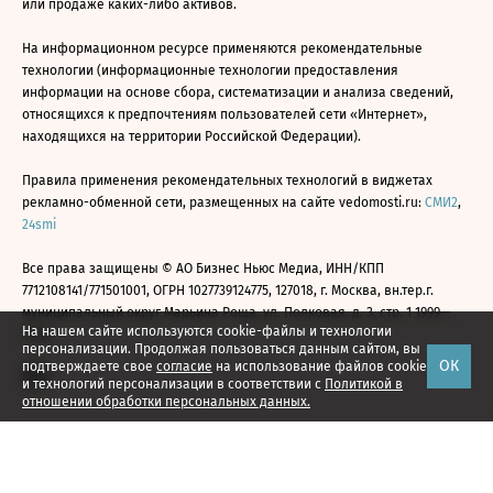
или продаже каких-либо активов.
На информационном ресурсе применяются рекомендательные
технологии (информационные технологии предоставления
информации на основе сбора, систематизации и анализа сведений,
относящихся к предпочтениям пользователей сети «Интернет»,
находящихся на территории Российской Федерации).
Правила применения рекомендательных технологий в виджетах
рекламно-обменной сети, размещенных на сайте vedomosti.ru:
СМИ2
,
24smi
Все права защищены © АО Бизнес Ньюс Медиа, ИНН/КПП
7712108141/771501001, ОГРН 1027739124775, 127018, г. Москва, вн.тер.г.
муниципальный округ Марьина Роща, ул. Полковая, д. 3, стр. 1 1999—
На нашем сайте используются cookie-файлы и технологии
2026
персонализации. Продолжая пользоваться данным сайтом, вы
ОК
подтверждаете свое
согласие
на использование файлов cookie
и технологий персонализации в соответствии с
Политикой в
отношении обработки персональных данных.