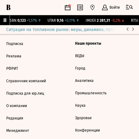
Войти
USBN
0,123
+1,57%
↑
UTAR
9,16
+0,11%
↑
IMOEX
2 281,31
-0,2%
↓
RTSI
Ситуация на топливном рынке: меры, динамика, прогнозы
Выб
Наши проекты
Подписка
ВЕДЫ
Реклама
Город
РФРИТ
Аналитика
Справочник компаний
Промышленность
Подписка для юр.лиц
Наука
О компании
Здоровье
Редакция
Конференции
Менеджмент