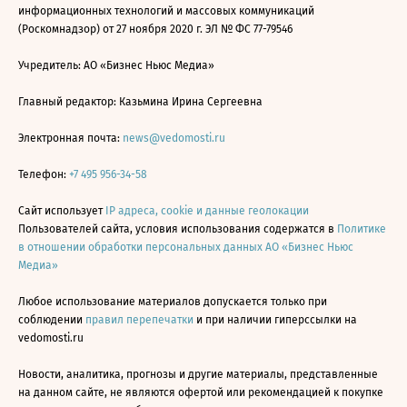
информационных технологий и массовых коммуникаций
(Роскомнадзор) от 27 ноября 2020 г. ЭЛ № ФС 77-79546
Учредитель: АО «Бизнес Ньюс Медиа»
Главный редактор: Казьмина Ирина Сергеевна
Электронная почта:
news@vedomosti.ru
Телефон:
+7 495 956-34-58
Сайт использует
IP адреса, cookie и данные геолокации
Пользователей сайта, условия использования содержатся в
Политике
в отношении обработки персональных данных АО «Бизнес Ньюс
Медиа»
Любое использование материалов допускается только при
соблюдении
правил перепечатки
и при наличии гиперссылки на
vedomosti.ru
Новости, аналитика, прогнозы и другие материалы, представленные
на данном сайте, не являются офертой или рекомендацией к покупке