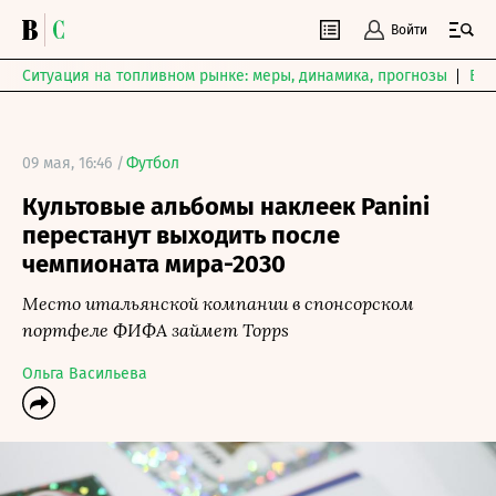
Войти
Ситуация на топливном рынке: меры, динамика, прогнозы
Выб
09 мая, 16:46 /
Футбол
Культовые альбомы наклеек Panini
перестанут выходить после
чемпионата мира-2030
Место итальянской компании в спонсорском
портфеле ФИФА займет Topps
Ольга Васильева