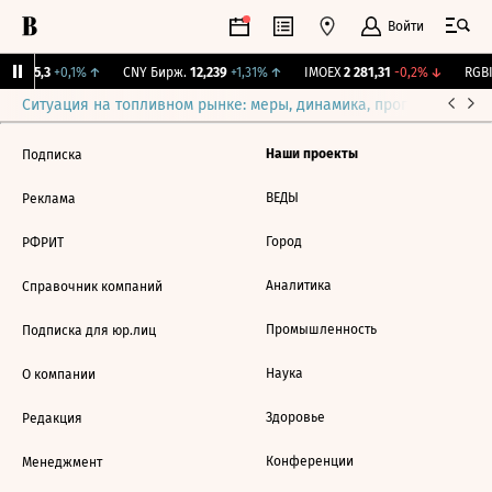
Войти
BI
115,3
+0,1%
↑
CNY Бирж.
12,239
+1,31%
↑
IMOEX
2 281,31
-0,2%
↓
RGBI
Ситуация на топливном рынке: меры, динамика, прогнозы
Выб
Наши проекты
Подписка
ВЕДЫ
Реклама
Город
РФРИТ
Аналитика
Справочник компаний
Промышленность
Подписка для юр.лиц
Наука
О компании
Здоровье
Редакция
Конференции
Менеджмент