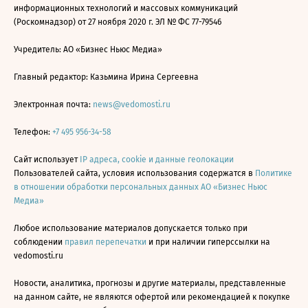
информационных технологий и массовых коммуникаций
(Роскомнадзор) от 27 ноября 2020 г. ЭЛ № ФС 77-79546
Учредитель: АО «Бизнес Ньюс Медиа»
Главный редактор: Казьмина Ирина Сергеевна
Электронная почта:
news@vedomosti.ru
Телефон:
+7 495 956-34-58
Сайт использует
IP адреса, cookie и данные геолокации
Пользователей сайта, условия использования содержатся в
Политике
в отношении обработки персональных данных АО «Бизнес Ньюс
Медиа»
Любое использование материалов допускается только при
соблюдении
правил перепечатки
и при наличии гиперссылки на
vedomosti.ru
Новости, аналитика, прогнозы и другие материалы, представленные
на данном сайте, не являются офертой или рекомендацией к покупке