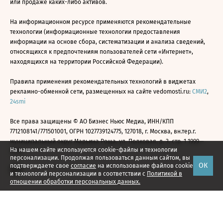
или продаже каких-либо активов.
На информационном ресурсе применяются рекомендательные
технологии (информационные технологии предоставления
информации на основе сбора, систематизации и анализа сведений,
относящихся к предпочтениям пользователей сети «Интернет»,
находящихся на территории Российской Федерации).
Правила применения рекомендательных технологий в виджетах
рекламно-обменной сети, размещенных на сайте vedomosti.ru:
СМИ2
,
24smi
Все права защищены © АО Бизнес Ньюс Медиа, ИНН/КПП
7712108141/771501001, ОГРН 1027739124775, 127018, г. Москва, вн.тер.г.
муниципальный округ Марьина Роща, ул. Полковая, д. 3, стр. 1 1999—
На нашем сайте используются cookie-файлы и технологии
2026
персонализации. Продолжая пользоваться данным сайтом, вы
ОК
подтверждаете свое
согласие
на использование файлов cookie
и технологий персонализации в соответствии с
Политикой в
отношении обработки персональных данных.