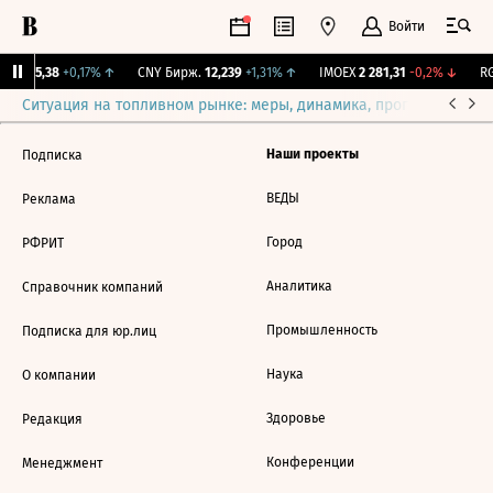
Войти
BI
115,38
+0,17%
↑
CNY Бирж.
12,239
+1,31%
↑
IMOEX
2 281,31
-0,2%
↓
RG
Ситуация на топливном рынке: меры, динамика, прогнозы
Выб
Наши проекты
Подписка
ВЕДЫ
Реклама
Город
РФРИТ
Аналитика
Справочник компаний
Промышленность
Подписка для юр.лиц
Наука
О компании
Здоровье
Редакция
Конференции
Менеджмент