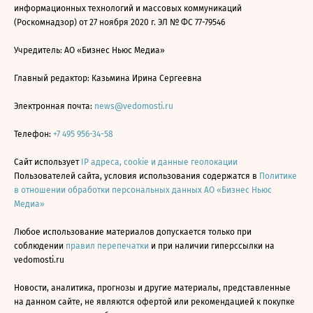
информационных технологий и массовых коммуникаций
(Роскомнадзор) от 27 ноября 2020 г. ЭЛ № ФС 77-79546
Учредитель: АО «Бизнес Ньюс Медиа»
Главный редактор: Казьмина Ирина Сергеевна
Электронная почта:
news@vedomosti.ru
Телефон:
+7 495 956-34-58
Сайт использует
IP адреса, cookie и данные геолокации
Пользователей сайта, условия использования содержатся в
Политике
в отношении обработки персональных данных АО «Бизнес Ньюс
Медиа»
Любое использование материалов допускается только при
соблюдении
правил перепечатки
и при наличии гиперссылки на
vedomosti.ru
Новости, аналитика, прогнозы и другие материалы, представленные
на данном сайте, не являются офертой или рекомендацией к покупке