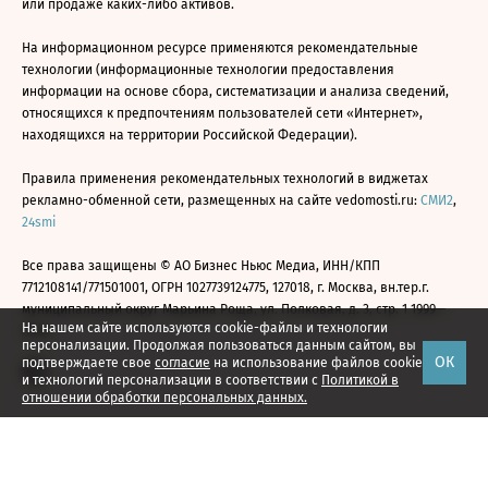
или продаже каких-либо активов.
На информационном ресурсе применяются рекомендательные
технологии (информационные технологии предоставления
информации на основе сбора, систематизации и анализа сведений,
относящихся к предпочтениям пользователей сети «Интернет»,
находящихся на территории Российской Федерации).
Правила применения рекомендательных технологий в виджетах
рекламно-обменной сети, размещенных на сайте vedomosti.ru:
СМИ2
,
24smi
Все права защищены © АО Бизнес Ньюс Медиа, ИНН/КПП
7712108141/771501001, ОГРН 1027739124775, 127018, г. Москва, вн.тер.г.
муниципальный округ Марьина Роща, ул. Полковая, д. 3, стр. 1 1999—
На нашем сайте используются cookie-файлы и технологии
2026
персонализации. Продолжая пользоваться данным сайтом, вы
ОК
подтверждаете свое
согласие
на использование файлов cookie
и технологий персонализации в соответствии с
Политикой в
отношении обработки персональных данных.